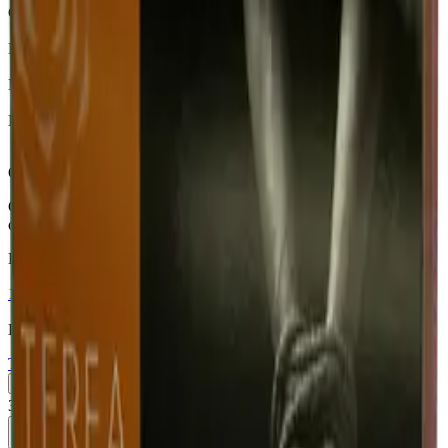
Страна
Казахстан
Крепость
Средний
Капсула
Нет
Вкусы
Фруктовый вкус, Ментол
Описание
Стики TEREA Purple Wave для IQOS ILUMA — ягодные ноты
с ментоловым эффектом — Казахстан.
Похожие товары
18+
Мне исполнилось 18 лет
Казахстан (KZ)
Terea Silver KZ
Пачка
Блок×10
370 ₽
В корзину