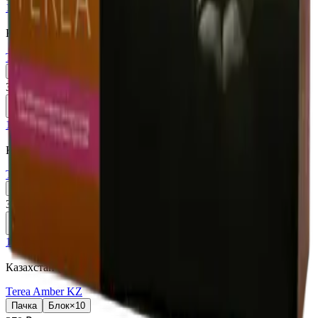
18+
Мне исполнилось 18 лет
Казахстан (KZ)
Terea Zing Wave KZ
Пачка
Блок×10
370 ₽
В корзину
18+
Мне исполнилось 18 лет
Казахстан (KZ)
Terea Turquoise KZ
Пачка
Блок×10
370 ₽
В корзину
18+
Мне исполнилось 18 лет
Казахстан (KZ)
Terea Amber KZ
Пачка
Блок×10