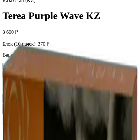
Казахстан (KZ)
Terea Purple Wave KZ
3 600 ₽
Блок (10 пачек):
370 ₽
Вариант
Пачка
370 ₽
Блок × 10
3 600 ₽
Количество
1
В корзину —
370 ₽
Характеристики
Бренд
Terea