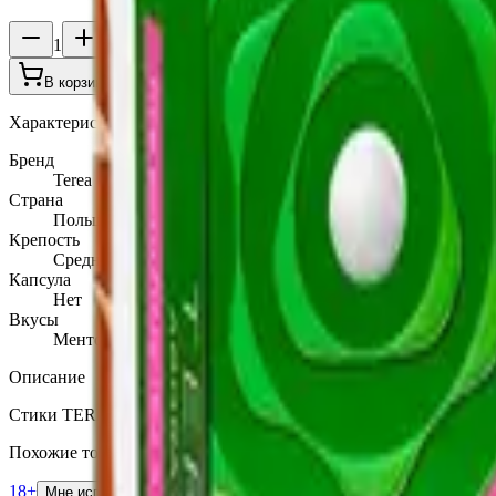
1
В корзину —
910 ₽
Характеристики
Бренд
Terea
Страна
Польша
Крепость
Средний
Капсула
Нет
Вкусы
Ментол
Описание
Стики TEREA Blue для IQOS ILUMA — освежающий ментол с
Похожие товары
18+
Мне исполнилось 18 лет