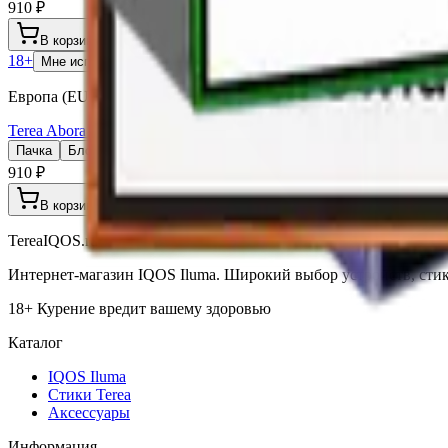
910 ₽
В корзину
18+
Мне исполнилось 18 лет
Европа (EU)
Terea Abora Pearl (Европа для Сев.Кипра)
Пачка
Блок×10
910 ₽
В корзину
TereaIQOS.ru
Интернет-магазин IQOS Iluma. Широкий выбор устройств, стико
18+ Курение вредит вашему здоровью
Каталог
IQOS Iluma
Стики Terea
Аксессуары
Информация