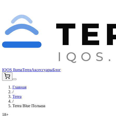
TE
IQOS.
IQOS Iluma
Terea
Аксессуары
Блог
Главная
/
Terea
/
Terea Blue Польша
18+