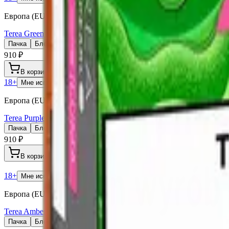
Европа (EU)
Terea Green Польша
Пачка
Блок×10
910 ₽
В корзину
18+
Мне исполнилось 18 лет
Европа (EU)
Terea Purple Wave (Европа для Сев.Кипра)
Пачка
Блок×10
910 ₽
В корзину
18+
Мне исполнилось 18 лет
Европа (EU)
Terea Amber Польша
Пачка
Блок×10