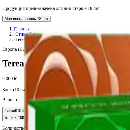
Продукция предназначена для лиц старше 18 лет
Мне исполнилось 18 лет
Главная
›
Стики Terea
›
Terea Blue Польша
Европа (EU)
Terea Blue Польша
9 000 ₽
Блок (10 пачек):
910 ₽
Вариант
Пачка
910 ₽
Блок × 10
9 000 ₽
Количество