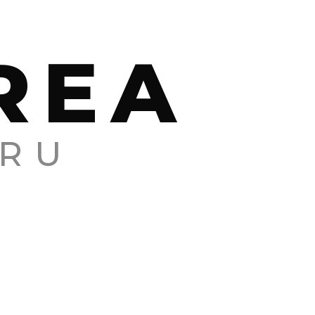
REA
RU