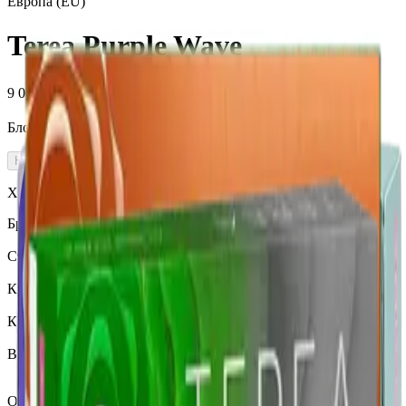
Европа (EU)
Terea Purple Wave
9 000 ₽
Блок (10 пачек):
910 ₽
Нет в наличии
Характеристики
Бренд
Terea
Страна
Европа
Крепость
Лёгкий
Капсула
Нет
Вкусы
Фруктовый вкус, Ментол
Описание