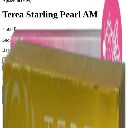
Армения (AM)
Terea Starling Pearl AM
4 500 ₽
Блок (10 пачек):
460 ₽
Вариант
Пачка
460 ₽
Блок × 10
4 500 ₽
Количество
1
В корзину —
460 ₽
Характеристики
Бренд
Terea