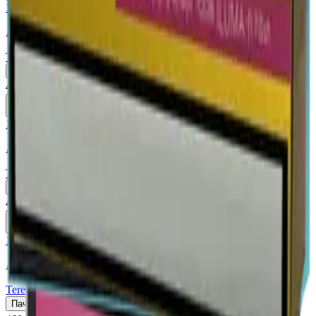
18+
Мне исполнилось 18 лет
Армения (AM)
Terea Purple Wave AM
Пачка
Блок×10
460 ₽
В корзину
18+
Мне исполнилось 18 лет
Армения (AM)
Terea Turquoise AM
Пачка
Блок×10
460 ₽
В корзину
18+
Мне исполнилось 18 лет
Армения (AM)
Terea Yellow AM
Пачка
Блок×10