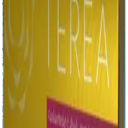
Страна
Армения
Крепость
Средний
Капсула
Есть
Вкусы
Табачный вкус, Фруктовый вкус, Экзотические
Описание
TEREA Starling Pearl — стики для IQOS ILUMA с капсулой:
клубника с базиликом и ментол — Армения.
Похожие товары
18+
Мне исполнилось 18 лет
Армения (AM)
Terea Sienna AM
Пачка
Блок×10
460 ₽
В корзину