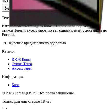
460 ₽
В корзину
TereaIQOS.ru
Интернет-магазин IQOS Iluma. Широкий выбор устройств,
стиков Terea и аксессуаров по выгодным ценам с доставкой по
России.
18+ Курение вредит вашему здоровью
Каталог
IQOS Iluma
Стики Terea
Аксессуары
Информация
Блог
©
2026
TereaIQOS.ru. Все права защищены.
Только для лиц старше 18 лет