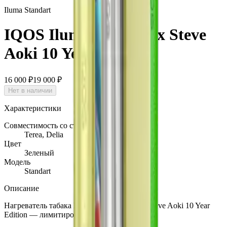
Iluma Standart
IQOS Iluma standart x Steve
Aoki 10 Year Edition
16 000 ₽
19 000 ₽
Нет в наличии
Характеристики
Совместимость со стиками
Terea, Delia
Цвет
Зеленый
Модель
Standart
Описание
Нагреватель табака IQOS Iluma standart x Steve Aoki 10 Year
Edition — лимитированное издание