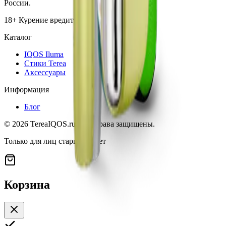
России.
18+ Курение вредит вашему здоровью
Каталог
IQOS Iluma
Стики Terea
Аксессуары
Информация
Блог
©
2026
TereaIQOS.ru. Все права защищены.
Только для лиц старше 18 лет
Корзина