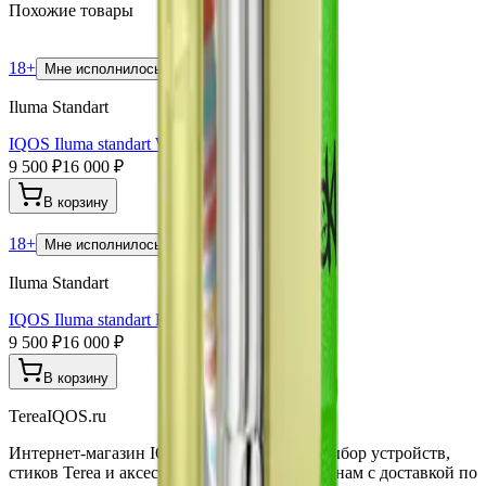
Похожие товары
18+
Мне исполнилось 18 лет
Iluma Standart
IQOS Iluma standart WE Edition
9 500 ₽
16 000 ₽
В корзину
18+
Мне исполнилось 18 лет
Iluma Standart
IQOS Iluma standart Bright Limited Edition
9 500 ₽
16 000 ₽
В корзину
TereaIQOS.ru
Интернет-магазин IQOS Iluma. Широкий выбор устройств,
стиков Terea и аксессуаров по выгодным ценам с доставкой по