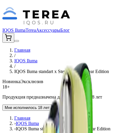
TEREA
IQOS.RU
IQOS Iluma
Terea
Аксессуары
Блог
Главная
/
IQOS Iluma
/
IQOS Iluma standart x Steve Aoki 10 Year Edition
Новинка
Эксклюзив
18+
Продукция предназначена для лиц старше 18 лет
Мне исполнилось 18 лет
Главная
›
IQOS Iluma
›
IQOS Iluma standart x Steve Aoki 10 Year Edition