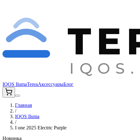
TE
IQOS.
IQOS Iluma
Terea
Аксессуары
Блог
Главная
/
IQOS Iluma
/
I one 2025 Electric Purple
Новинка