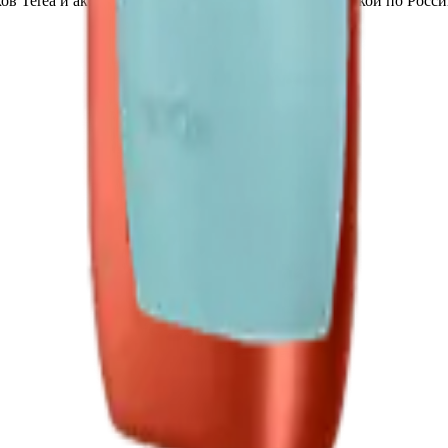
в Terea и аксессуаров по выгодным ценам с доставкой по Росси