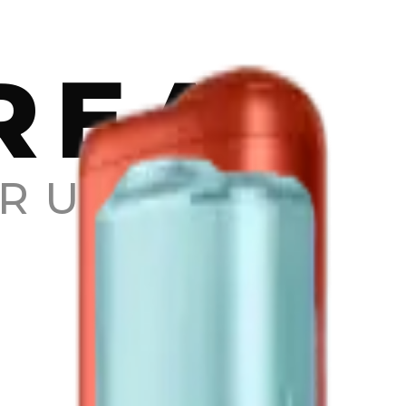
REA
RU