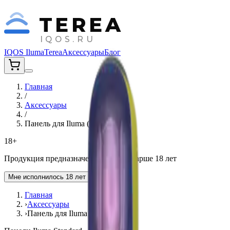
TEREA
IQOS.RU
IQOS Iluma
Terea
Аксессуары
Блог
Главная
/
Аксессуары
/
Панель для Iluma (Luzure)
18+
Продукция предназначена для лиц старше 18 лет
Мне исполнилось 18 лет
Главная
›
Аксессуары
›
Панель для Iluma (Luzure)