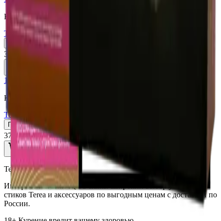
Казахстан (KZ)
Terea Purple Wave KZ
Пачка
Блок×10
370 ₽
В корзину
18+
Мне исполнилось 18 лет
Казахстан (KZ)
Terea Amber KZ
Пачка
Блок×10
370 ₽
В корзину
TereaIQOS.ru
Интернет-магазин IQOS Iluma. Широкий выбор устройств,
стиков Terea и аксессуаров по выгодным ценам с доставкой по
России.
18+ Курение вредит вашему здоровью