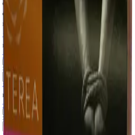
Описание
Со вкусом табака
Похожие товары
18+
Мне исполнилось 18 лет
Казахстан (KZ)
Terea Silver KZ
Пачка
Блок×10
370 ₽
В корзину
18+
Мне исполнилось 18 лет
Казахстан (KZ)
Terea Zing Wave KZ
Пачка
Блок×10
370 ₽
В корзину
18+
Мне исполнилось 18 лет