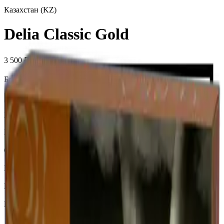
Казахстан (KZ)
Delia Classic Gold
3 500 ₽
Блок (10 пачек):
360 ₽
Нет в наличии
Характеристики
Бренд
Delia
Страна
Казахстан
Крепость
Крепкий
Капсула
Нет
Вкусы
Табачный вкус