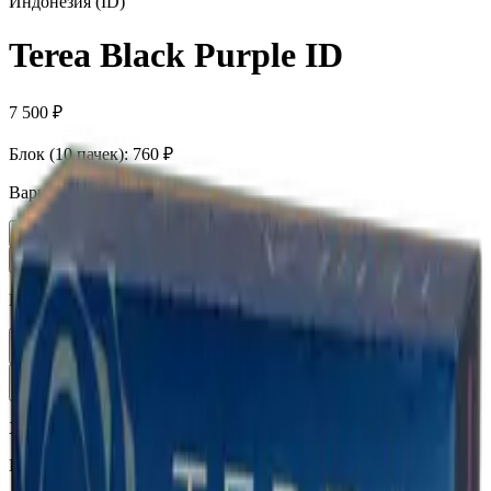
Индонезия (ID)
Terea Black Purple ID
7 500 ₽
Блок (10 пачек):
760 ₽
Вариант
Пачка
760 ₽
Блок × 10
7 500 ₽
Количество
1
В корзину —
760 ₽
Характеристики
Бренд
Terea