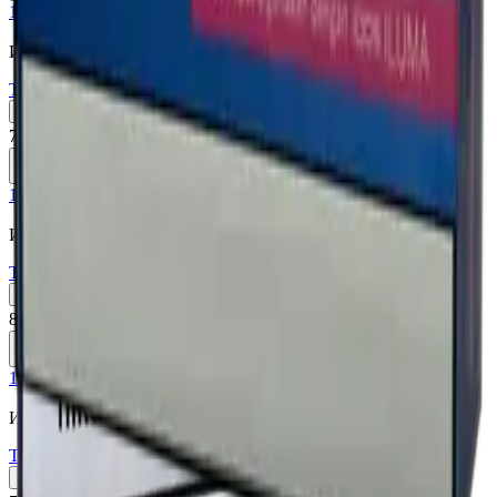
18+
Мне исполнилось 18 лет
Индонезия (ID)
Terea Black Green ID
Пачка
Блок×10
760 ₽
В корзину
18+
Мне исполнилось 18 лет
Индонезия (ID)
Terea Apricity ID
Пачка
Блок×10
810 ₽
В корзину
18+
Мне исполнилось 18 лет
Индонезия (ID)
Terea Blue ID
Пачка
Блок×10