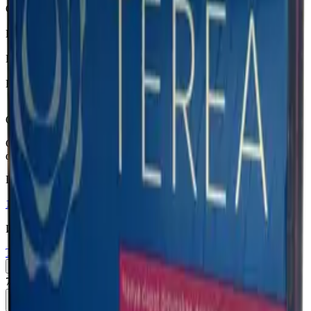
Страна
Индонезия
Крепость
Лёгкий
Капсула
Нет
Вкусы
Ментол
Описание
Смесь лесных ягод с ментолом в дополнении со сладким
фильтром.
Похожие товары
18+
Мне исполнилось 18 лет
Индонезия (ID)
Terea Green ID
Пачка
Блок×10
760 ₽
В корзину