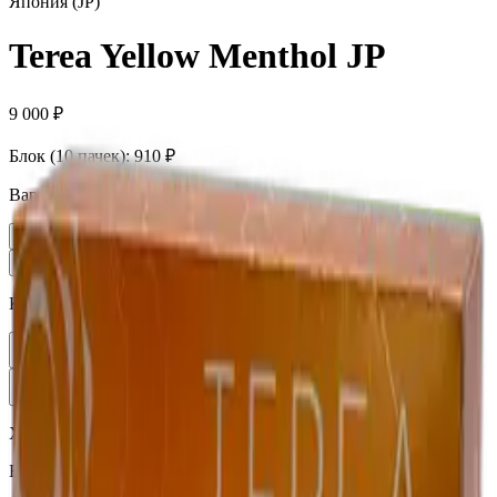
Япония (JP)
Terea Yellow Menthol JP
9 000 ₽
Блок (10 пачек):
910 ₽
Вариант
Пачка
910 ₽
Блок × 10
9 000 ₽
Количество
1
В корзину —
910 ₽
Характеристики
Бренд
Terea