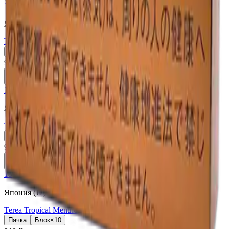
18+
Мне исполнилось 18 лет
Япония (JP)
Terea Black Yellow Menthol JP
Пачка
Блок×10
910 ₽
В корзину
18+
Мне исполнилось 18 лет
Япония (JP)
Terea Black Purple Menthol JP
Пачка
Блок×10
910 ₽
В корзину
18+
Мне исполнилось 18 лет
Япония (JP)
Terea Tropical Menthol JP
Пачка
Блок×10