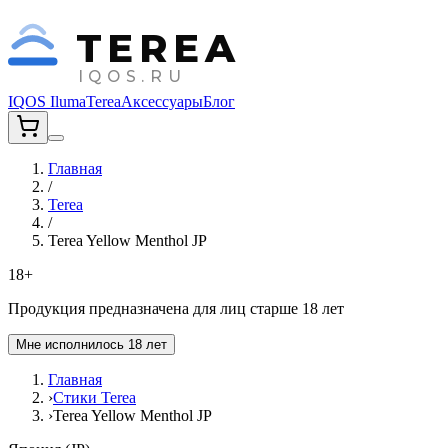
TEREA
IQOS.RU
IQOS Iluma
Terea
Аксессуары
Блог
Главная
/
Terea
/
Terea Yellow Menthol JP
18+
Продукция предназначена для лиц старше 18 лет
Мне исполнилось 18 лет
Главная
›
Стики Terea
›
Terea Yellow Menthol JP