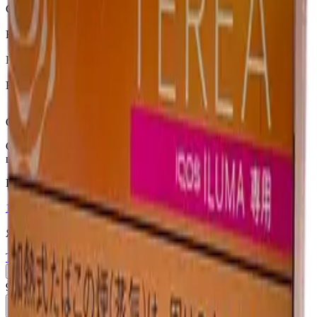
Страна
Япония
Крепость
Средний
Капсула
Нет
Вкусы
Фруктовый вкус, Ментол
Описание
Стики TEREA Yellow Menthol для IQOS ILUMA —
цитрусовые и ментоловые ноты — Япония.
Похожие товары
18+
Мне исполнилось 18 лет
Япония (JP)
Terea Fusion Menthol JP
Пачка
Блок×10
910 ₽
В корзину