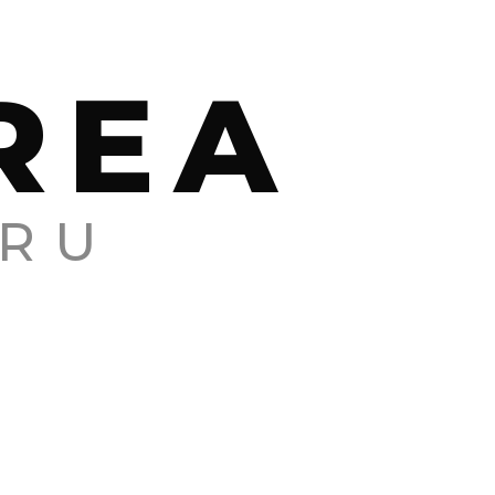
REA
RU