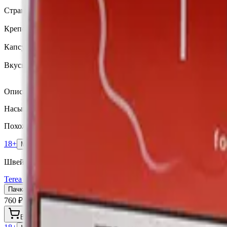
Terea
Страна
Швейцария
Крепость
Средний
Капсула
Нет
Вкусы
Экзотические
Описание
Насыщенный табачный бленд с древесными и фруктовыми нот
Похожие товары
18+
Мне исполнилось 18 лет
Швейцария (SW)
Terea Amber SW Duty Free
Пачка
Блок×10
760 ₽
В корзину