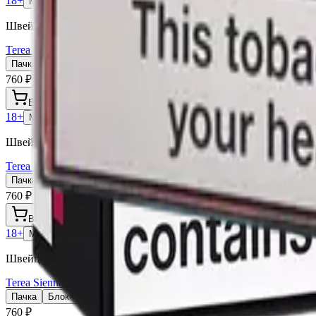
18+
Мне исполнилось 18 лет
Швейцария (SW)
Terea Turquoise SW Duty Free
Пачка
Блок×10
760 ₽
В корзину
18+
Мне исполнилось 18 лет
Швейцария (SW)
Terea Russet SW Duty Free
Пачка
Блок×10
760 ₽
В корзину
18+
Мне исполнилось 18 лет
Швейцария (SW)
Terea Sienna SW Duty Free
Пачка
Блок×10
760 ₽