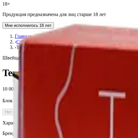
18+
Продукция предназначена для лиц старше 18 лет
Мне исполнилось 18 лет
Главная
›
Стики Terea
›
Terea Dimensions Apricity
Швейцария (SW)
Terea Dimensions Apricity
10 000 ₽
Блок (10 пачек):
1 010 ₽
Нет в наличии
Характеристики
Бренд