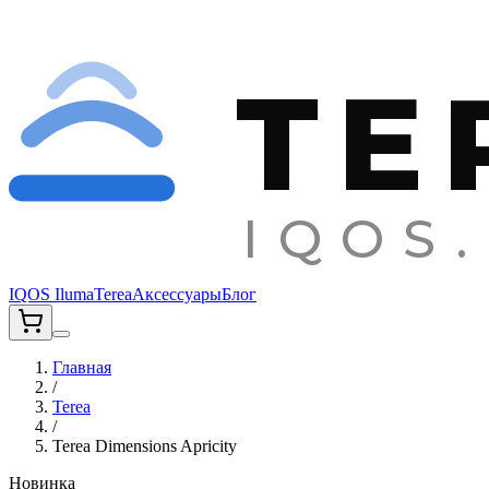
TE
IQOS.
IQOS Iluma
Terea
Аксессуары
Блог
Главная
/
Terea
/
Terea Dimensions Apricity
Новинка