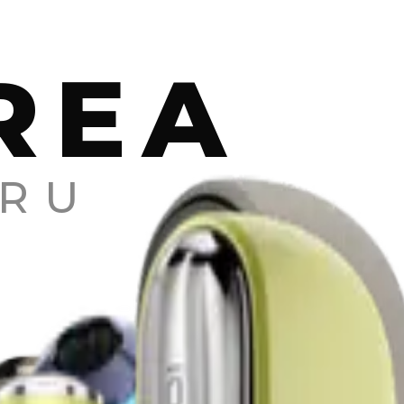
REA
RU