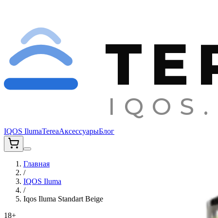
TE
IQOS.
IQOS Iluma
Terea
Аксессуары
Блог
Главная
/
IQOS Iluma
/
Iqos Iluma Standart Beige
18+