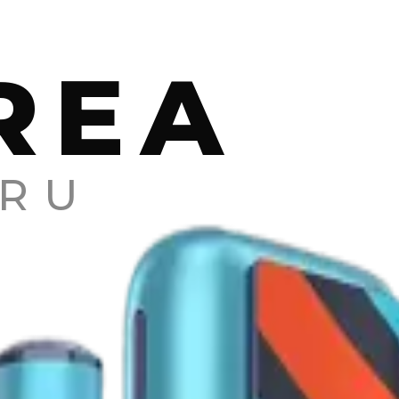
REA
RU