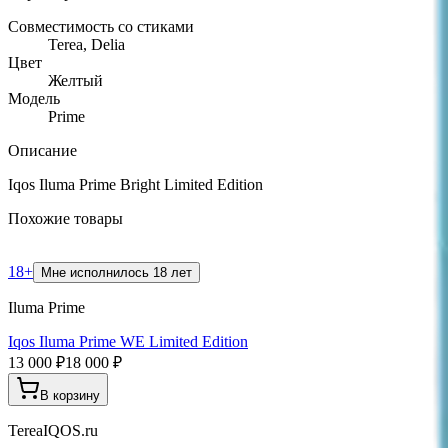
Совместимость со стиками
Terea, Delia
Цвет
Желтый
Модель
Prime
Описание
Iqos Iluma Prime Bright Limited Edition
Похожие товары
18+
Мне исполнилось 18 лет
Iluma Prime
Iqos Iluma Prime WE Limited Edition
13 000 ₽
18 000 ₽
В корзину
TereaIQOS.ru