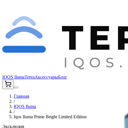
TE
IQOS.
IQOS Iluma
Terea
Аксессуары
Блог
Главная
/
IQOS Iluma
/
Iqos Iluma Prime Bright Limited Edition
Эксклюзив