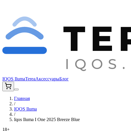
TE
IQOS.
IQOS Iluma
Terea
Аксессуары
Блог
Главная
/
IQOS Iluma
/
Iqos Iluma I One 2025 Breeze Blue
18+