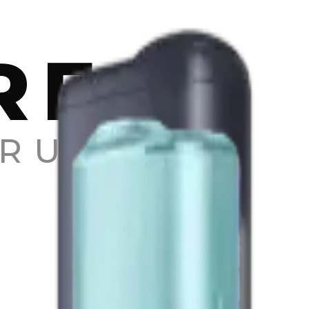
REA
RU