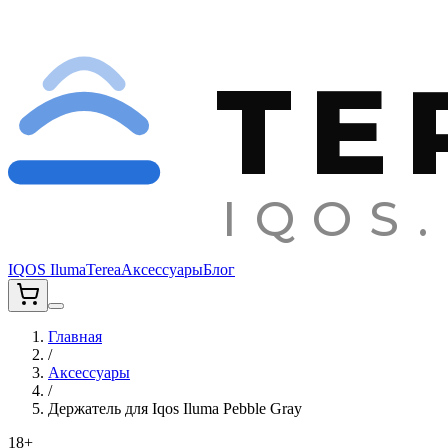
TE
IQOS.
IQOS Iluma
Terea
Аксессуары
Блог
Главная
/
Аксессуары
/
Держатель для Iqos Iluma Pebble Gray
18+