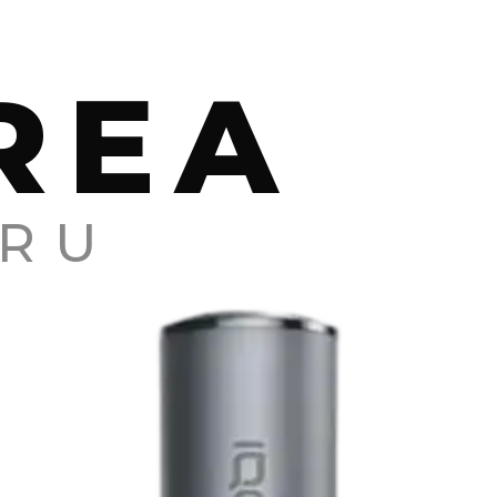
REA
RU