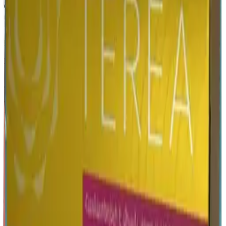
Страна
Армения
Крепость
Средний
Капсула
Нет
Вкусы
Табачный вкус, Фруктовый вкус, Ментол
Описание
TEREA Sun Pearl для IQOS ILUMA — стики с легким
табачным вкусом, нотами арбуза и ментоловым охлаждением.
Похожие товары
18+
Мне исполнилось 18 лет
Армения (AM)
Terea Sienna AM
Пачка
Блок×10
460 ₽
В корзину