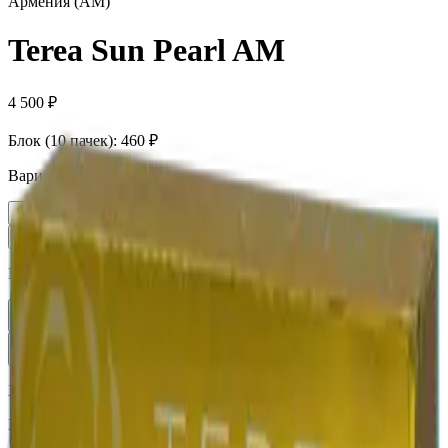
Армения (AM)
Terea Sun Pearl AM
4 500 ₽
Блок (10 пачек):
460 ₽
Вариант
Пачка
460 ₽
Блок × 10
4 500 ₽
Количество
1
В корзину —
460 ₽
Характеристики
Бренд
Terea