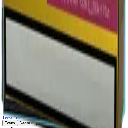
18+
Мне исполнилось 18 лет
Армения (AM)
Terea Purple Wave AM
Пачка
Блок×10
460 ₽
В корзину
18+
Мне исполнилось 18 лет
Армения (AM)
Terea Turquoise AM
Пачка
Блок×10
460 ₽
В корзину
18+
Мне исполнилось 18 лет
Армения (AM)
Terea Yellow AM
Пачка
Блок×10