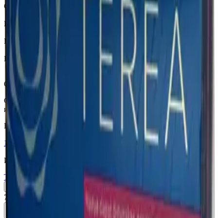
Страна
Индонезия
Крепость
Средний
Капсула
Нет
Вкусы
Фруктовый вкус, Ментол
Описание
Стики TEREA Emerald Edition для IQOS ILUMA — древесные
и пряные ноты с ароматом зеленых фруктов.
Похожие товары
18+
Мне исполнилось 18 лет
Индонезия (ID)
Terea Green ID
Пачка
Блок×10
760 ₽
В корзину