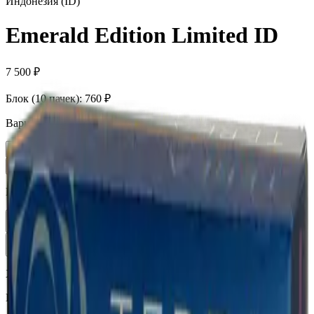
Индонезия (ID)
Emerald Edition Limited ID
7 500 ₽
Блок (10 пачек):
760 ₽
Вариант
Пачка
760 ₽
Блок × 10
7 500 ₽
Количество
1
В корзину —
760 ₽
Характеристики
Бренд
Terea