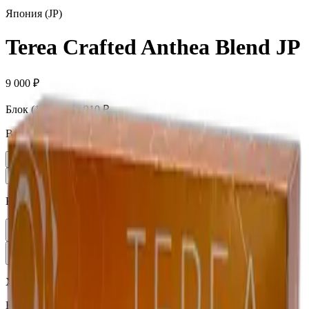
Япония (JP)
Terea Crafted Anthea Blend JP
9 000 ₽
Блок (10 пачек):
910 ₽
Вариант
Пачка
910 ₽
Блок × 10
9 000 ₽
Количество
1
В корзину —
910 ₽
Характеристики
Бренд