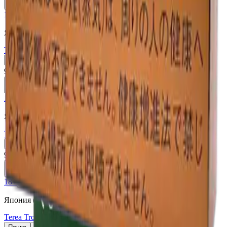
В корзину
18+
Мне исполнилось 18 лет
Япония (JP)
Terea Black Yellow Menthol JP
Пачка
Блок×10
910 ₽
В корзину
18+
Мне исполнилось 18 лет
Япония (JP)
Terea Black Purple Menthol JP
Пачка
Блок×10
910 ₽
В корзину
18+
Мне исполнилось 18 лет
Япония (JP)
Terea Tropical Menthol JP