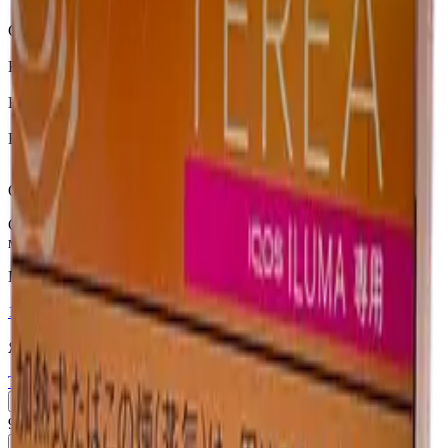
Terea
Страна
Япония
Крепость
Средний
Капсула
Нет
Вкусы
Ментол
Описание
Сочетание мягкого ароматного табака с нотами розмарина и
ментолом — Япония.
Похожие товары
18+
Мне исполнилось 18 лет
Япония (JP)
Terea Fusion Menthol JP
Пачка
Блок×10
910 ₽