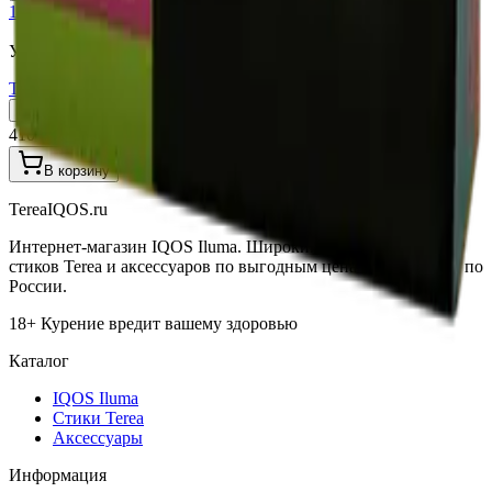
18+
Мне исполнилось 18 лет
Узбекистан (Юж. Корея)
Terea Zing Wave UZB
Пачка
Блок×10
410 ₽
В корзину
TereaIQOS.ru
Интернет-магазин IQOS Iluma. Широкий выбор устройств,
стиков Terea и аксессуаров по выгодным ценам с доставкой по
России.
18+ Курение вредит вашему здоровью
Каталог
IQOS Iluma
Стики Terea
Аксессуары
Информация