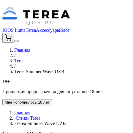
TEREA
IQOS.RU
IQOS Iluma
Terea
Аксессуары
Блог
Главная
/
Terea
/
Terea Summer Wave UZB
18+
Продукция предназначена для лиц старше 18 лет
Мне исполнилось 18 лет
Главная
›
Стики Terea
›
Terea Summer Wave UZB