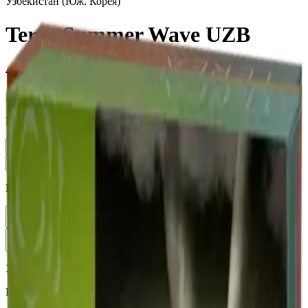
Узбекистан (Юж. Корея)
Terea Summer Wave UZB
4 000 ₽
Блок (10 пачек):
410 ₽
Вариант
Пачка
410 ₽
Блок × 10
4 000 ₽
Количество
1
В корзину —
410 ₽
Характеристики
Бренд
Terea