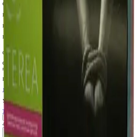
Страна
Узбекистан (Юж. Корея)
Крепость
Средний
Капсула
Нет
Вкусы
Фруктовый вкус, Ментол
Описание
Стики Terea Summer wave (Узбекистан) со вкусом табака,
персика, цветочных ноток и ментола.
Похожие товары
18+
Мне исполнилось 18 лет
Узбекистан (Юж. Корея)
Terea Yellow UZB
Пачка
Блок×10
410 ₽
В корзину