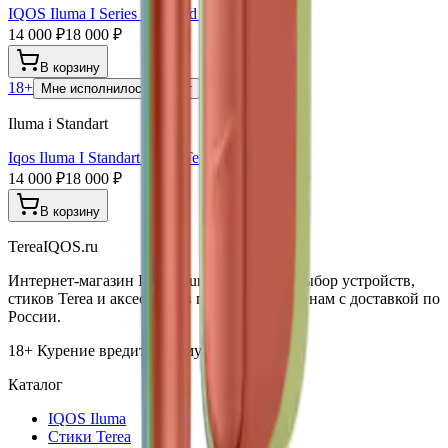
IQOS Iluma I Series Standard Leaf Green
14 000 ₽
18 000 ₽
В корзину
18+
Мне исполнилось 18 лет
Iluma i Standart
Iqos Iluma I Standart Vivid Terracotta
14 000 ₽
18 000 ₽
В корзину
TereaIQOS.ru
Интернет-магазин IQOS Iluma. Широкий выбор устройств,
стиков Terea и аксессуаров по выгодным ценам с доставкой по
России.
18+ Курение вредит вашему здоровью
Каталог
IQOS Iluma
Стики Terea