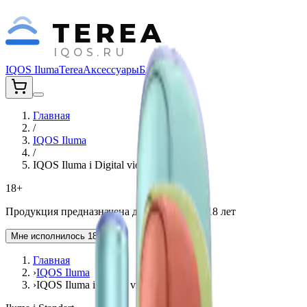
TEREA
IQOS.RU
IQOS Iluma
Terea
Аксессуары
Блог
Главная
/
IQOS Iluma
/
IQOS Iluma i Digital violet
18+
Продукция предназначена для лиц старше 18 лет
Мне исполнилось 18 лет
Главная
›
IQOS Iluma
›
IQOS Iluma i Digital violet