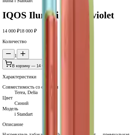
Iluma i Standart
IQOS Iluma i Digital violet
14 000 ₽
18 000 ₽
Количество
1
В корзину —
14 000 ₽
Характеристики
Совместимость со стиками
Terea, Delia
Цвет
Синий
Модель
i Standart
Описание
Нагреватель табака IQOS Iluma i Digital violet — премиальная