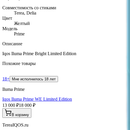
Совместимость со стиками
Terea, Delia
Цвет
Желтый
Модель
Prime
Описание
Iqos Iluma Prime Bright Limited Edition
Похожие товары
18+
Мне исполнилось 18 лет
Iluma Prime
Iqos Iluma Prime WE Limited Edition
13 000 ₽
18 000 ₽
В корзину
TereaIQOS.ru