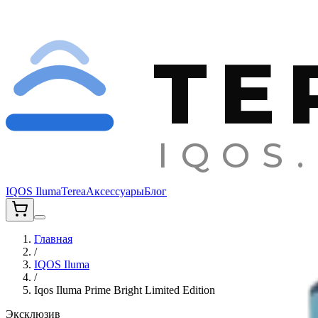
TE
IQOS.
IQOS Iluma
Terea
Аксессуары
Блог
Главная
/
IQOS Iluma
/
Iqos Iluma Prime Bright Limited Edition
Эксклюзив