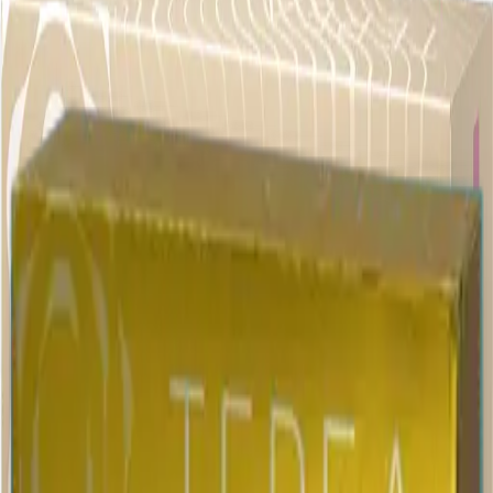
Армения (AM)
Terea Beige AM
4 500 ₽
Блок (10 пачек):
460 ₽
Нет в наличии
Характеристики
Бренд
Terea
Страна
Армения
Крепость
Средний
Капсула
Нет
Вкусы
Табачный вкус
Описание