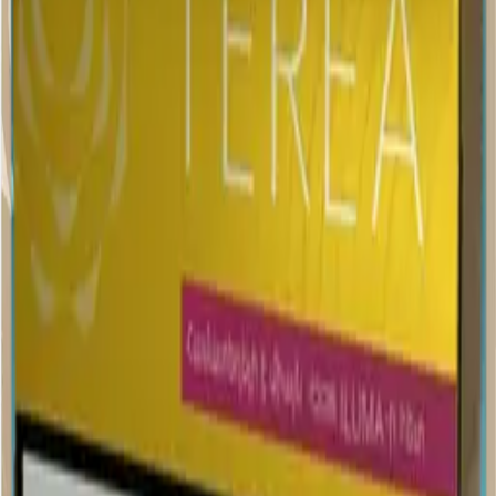
Табачный классический вкус с нотками солода. По
крепости=Amber — Армения.
Похожие товары
18+
Мне исполнилось 18 лет
Армения (AM)
Terea Sienna AM
Пачка
Блок×10
460 ₽
В корзину
18+
Мне исполнилось 18 лет
Армения (AM)
Terea Purple Wave AM
Пачка
Блок×10
460 ₽
В корзину
18+
Мне исполнилось 18 лет