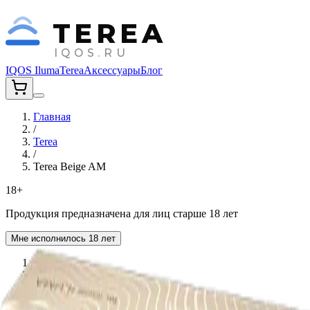
TEREA
IQOS.RU
IQOS Iluma
Terea
Аксессуары
Блог
Главная
/
Terea
/
Terea Beige AM
18+
Продукция предназначена для лиц старше 18 лет
Мне исполнилось 18 лет
Главная
›
Стики Terea
›
Terea Beige AM