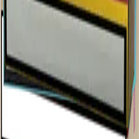
Армения (AM)
Terea Turquoise AM
Пачка
Блок×10
460 ₽
В корзину
18+
Мне исполнилось 18 лет
Армения (AM)
Terea Yellow AM
Пачка
Блок×10
460 ₽
В корзину
TereaIQOS.ru
Интернет-магазин IQOS Iluma. Широкий выбор устройств,
стиков Terea и аксессуаров по выгодным ценам с доставкой по
России.
18+ Курение вредит вашему здоровью