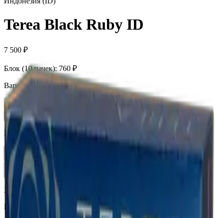
Индонезия (ID)
Terea Black Ruby ID
7 500 ₽
Блок (10 пачек):
760 ₽
Вариант
Пачка
760 ₽
Блок × 10
7 500 ₽
Количество
1
В корзину —
760 ₽
Характеристики
Бренд
Terea