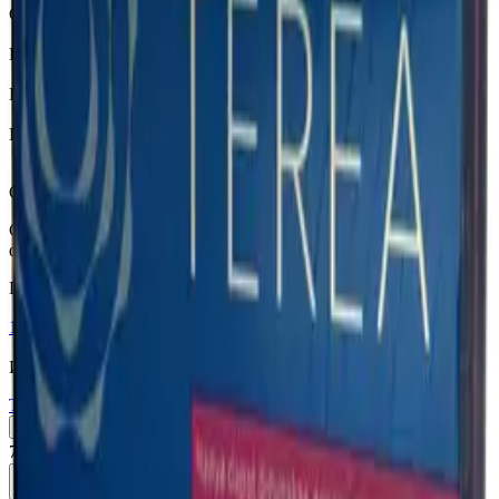
Страна
Индонезия
Крепость
Средний
Капсула
Нет
Вкусы
Фруктовый вкус, Ментол
Описание
Смесь красных ягод с ментолом в дополнении со сладким
фильтром.
Похожие товары
18+
Мне исполнилось 18 лет
Индонезия (ID)
Terea Green ID
Пачка
Блок×10
760 ₽
В корзину