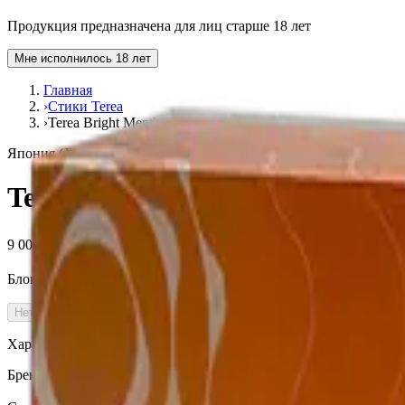
Продукция предназначена для лиц старше 18 лет
Мне исполнилось 18 лет
Главная
›
Стики Terea
›
Terea Bright Menthol JP
Япония (JP)
Terea Bright Menthol JP
9 000 ₽
Блок (10 пачек):
910 ₽
Нет в наличии
Характеристики
Бренд
Terea