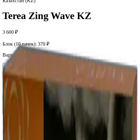
Казахстан (KZ)
Terea Zing Wave KZ
3 600 ₽
Блок (10 пачек):
370 ₽
Вариант
Пачка
370 ₽
Блок × 10
3 600 ₽
Количество
1
В корзину —
370 ₽
Характеристики
Бренд
Terea