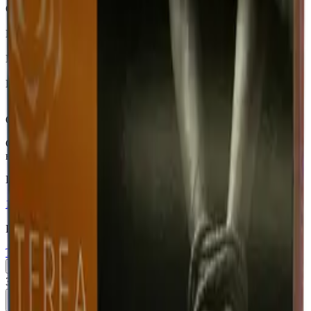
Страна
Казахстан
Крепость
Лёгкий
Капсула
Нет
Вкусы
Фруктовый вкус, Ментол
Описание
Стики TEREA Zing Wave для IQOS ILUMA — цитрусовые
ноты с освежающим ментолом — Казахстан.
Похожие товары
18+
Мне исполнилось 18 лет
Казахстан (KZ)
Terea Silver KZ
Пачка
Блок×10
370 ₽
В корзину