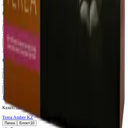
18+
Мне исполнилось 18 лет
Казахстан (KZ)
Terea Purple Wave KZ
Пачка
Блок×10
370 ₽
В корзину
18+
Мне исполнилось 18 лет
Казахстан (KZ)
Terea Turquoise KZ
Пачка
Блок×10
370 ₽
В корзину
18+
Мне исполнилось 18 лет
Казахстан (KZ)
Terea Amber KZ
Пачка
Блок×10