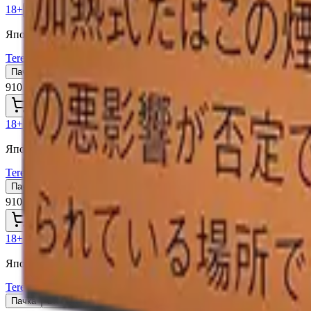
18+
Мне исполнилось 18 лет
Япония (JP)
Terea Fusion Menthol JP
Пачка
Блок×10
910 ₽
В корзину
18+
Мне исполнилось 18 лет
Япония (JP)
Terea Black Yellow Menthol JP
Пачка
Блок×10
910 ₽
В корзину
18+
Мне исполнилось 18 лет
Япония (JP)
Terea Black Purple Menthol JP
Пачка
Блок×10