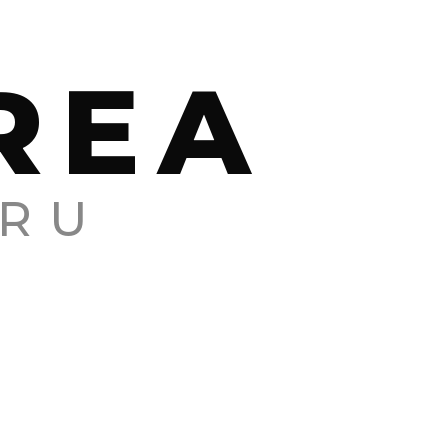
REA
RU