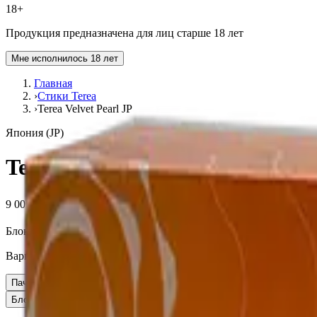
18+
Продукция предназначена для лиц старше 18 лет
Мне исполнилось 18 лет
Главная
›
Стики Terea
›
Terea Velvet Pearl JP
Япония (JP)
Terea Velvet Pearl JP
9 000 ₽
Блок (10 пачек):
910 ₽
Вариант
Пачка
910 ₽
Блок × 10
9 000 ₽