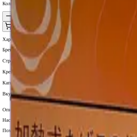
Количество
1
В корзину —
910 ₽
Характеристики
Бренд
Terea
Страна
JP
Крепость
Средний
Капсула
Нет
Вкусы
Ягоды
Описание
Насыщенный и мягкий табачный бленд, дополненный нотками 
Похожие товары