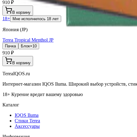
910 ₽
В корзину
18+
Мне исполнилось 18 лет
Япония (JP)
Terea Tropical Menthol JP
Пачка
Блок×10
910 ₽
В корзину
TereaIQOS.ru
Интернет-магазин IQOS Iluma. Широкий выбор устройств, стико
18+ Курение вредит вашему здоровью
Каталог
IQOS Iluma
Стики Terea
Аксессуары
Информация