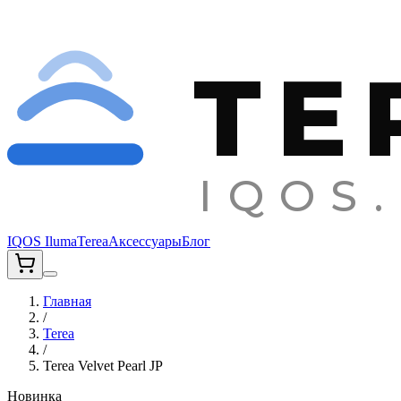
TE
IQOS.
IQOS Iluma
Terea
Аксессуары
Блог
Главная
/
Terea
/
Terea Velvet Pearl JP
Новинка