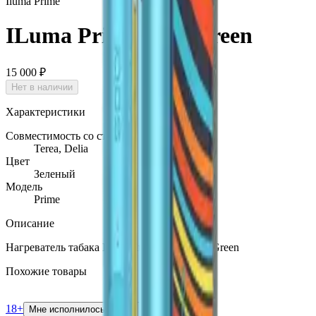
Iluma Prime
ILuma Prime Jade Green
15 000 ₽
Нет в наличии
Характеристики
Совместимость со стиками
Terea, Delia
Цвет
Зеленый
Модель
Prime
Описание
Нагреватель табака IQOS Iluma Prime Jade Green
Похожие товары
18+
Мне исполнилось 18 лет