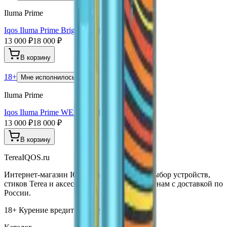
Iluma Prime
Iqos Iluma Prime Bright Limited Edition
13 000 ₽
18 000 ₽
В корзину
18+
Мне исполнилось 18 лет
Iluma Prime
Iqos Iluma Prime WE Limited Edition
13 000 ₽
18 000 ₽
В корзину
TereaIQOS.ru
Интернет-магазин IQOS Iluma. Широкий выбор устройств,
стиков Terea и аксессуаров по выгодным ценам с доставкой по
России.
18+ Курение вредит вашему здоровью