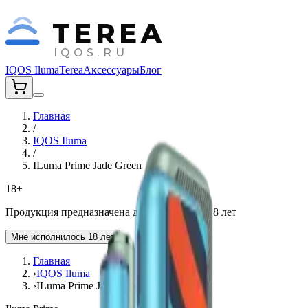
TEREA
IQOS.RU
IQOS Iluma
Terea
Аксессуары
Блог
Главная
/
IQOS Iluma
/
ILuma Prime Jade Green
18+
Продукция предназначена для лиц старше 18 лет
Мне исполнилось 18 лет
Главная
›
IQOS Iluma
›
ILuma Prime Jade Green