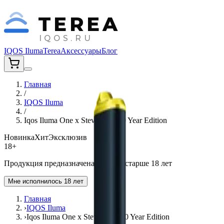
TEREA
IQOS.RU
IQOS Iluma
Terea
Аксессуары
Блог
Главная
/
IQOS Iluma
/
Iqos Iluma One x Steve Aoki 10 Year Edition
Новинка
Хит
Эксклюзив
18+
Продукция предназначена для лиц старше 18 лет
Мне исполнилось 18 лет
Главная
›
IQOS Iluma
›
Iqos Iluma One x Steve Aoki 10 Year Edition