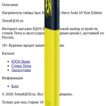
Описание
Нагреватель табака Iqos Iluma One x Steve Aoki 10 Year Edition
TereaIQOS.ru
Интернет-магазин IQOS Iluma. Широкий выбор устройств,
стиков Terea и аксессуаров по выгодным ценам с доставкой по
России.
18+ Курение вредит вашему здоровью
Каталог
IQOS Iluma
Стики Terea
Аксессуары
Информация
Блог
©
2026
TereaIQOS.ru. Все права защищены.
Только для лиц старше 18 лет