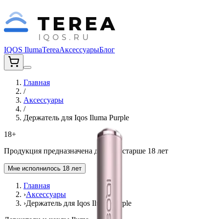
TEREA
IQOS.RU
IQOS Iluma
Terea
Аксессуары
Блог
Главная
/
Аксессуары
/
Держатель для Iqos Iluma Purple
18+
Продукция предназначена для лиц старше 18 лет
Мне исполнилось 18 лет
Главная
›
Аксессуары
›
Держатель для Iqos Iluma Purple