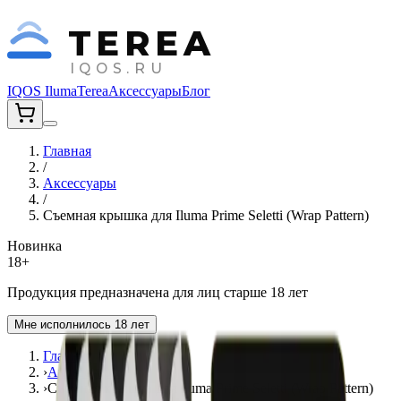
TEREA
IQOS.RU
IQOS Iluma
Terea
Аксессуары
Блог
Главная
/
Аксессуары
/
Съемная крышка для Iluma Prime Seletti (Wrap Pattern)
Новинка
18+
Продукция предназначена для лиц старше 18 лет
Мне исполнилось 18 лет
Главная
›
Аксессуары
›
Съемная крышка для Iluma Prime Seletti (Wrap Pattern)