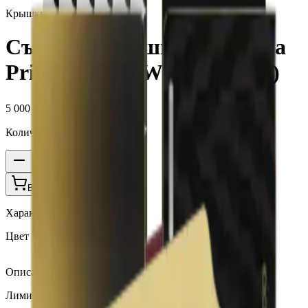
Крышки Iluma Prime
Съемная крышка для Iluma
Prime Seletti (Wrap Pattern)
5 000 ₽
Количество
1
В корзину —
5 000 ₽
Характеристики
Цвет
Черный
Описание
Лимитированная коллекция.