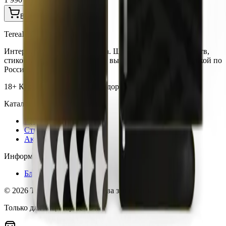
В корзину
TereaIQOS.ru
Интернет-магазин IQOS Iluma. Широкий выбор устройств,
стиков Terea и аксессуаров по выгодным ценам с доставкой по
России.
18+ Курение вредит вашему здоровью
Каталог
IQOS Iluma
Стики Terea
Аксессуары
Информация
Блог
©
2026
TereaIQOS.ru. Все права защищены.
Только для лиц старше 18 лет