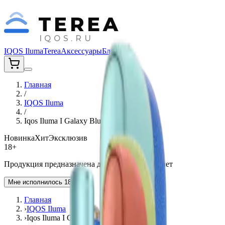
TEREA
IQOS.RU
IQOS Iluma
Terea
Аксессуары
Блог
Главная
/
IQOS Iluma
/
Iqos Iluma I Galaxy Blue Exclusive
Новинка
Хит
Эксклюзив
18+
Продукция предназначена для лиц старше 18 лет
Мне исполнилось 18 лет
Главная
›
IQOS Iluma
›
Iqos Iluma I Galaxy Blue Exclusive