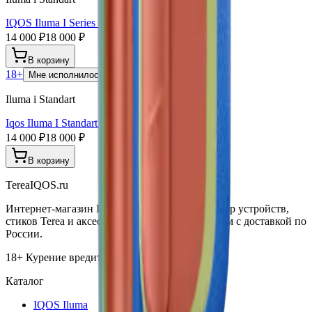
IQOS Iluma I Series Standard Leaf Green
14 000 ₽
18 000 ₽
В корзину
18+
Мне исполнилось 18 лет
Iluma i Standart
Iqos Iluma I Standart Vivid Terracotta
14 000 ₽
18 000 ₽
В корзину
TereaIQOS.ru
Интернет-магазин IQOS Iluma. Широкий выбор устройств,
стиков Terea и аксессуаров по выгодным ценам с доставкой по
России.
18+ Курение вредит вашему здоровью
Каталог
IQOS Iluma