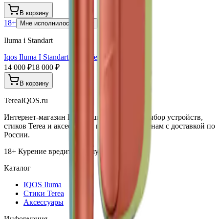
В корзину
18+
Мне исполнилось 18 лет
Iluma i Standart
Iqos Iluma I Standart Vivid Terracotta
14 000 ₽
18 000 ₽
В корзину
TereaIQOS.ru
Интернет-магазин IQOS Iluma. Широкий выбор устройств,
стиков Terea и аксессуаров по выгодным ценам с доставкой по
России.
18+ Курение вредит вашему здоровью
Каталог
IQOS Iluma
Стики Terea
Аксессуары
Информация