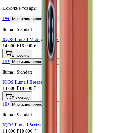
Похожие товары
18+
Мне исполнилось 18 лет
Iluma i Standart
IQOS Iluma I Midnight Black
14 000 ₽
18 000 ₽
В корзину
18+
Мне исполнилось 18 лет
Iluma i Standart
IQOS Iluma I Breeze Blue
14 000 ₽
18 000 ₽
В корзину
18+
Мне исполнилось 18 лет
Iluma i Standart
IQOS Iluma I Series Standard Leaf Green
14 000 ₽
18 000 ₽