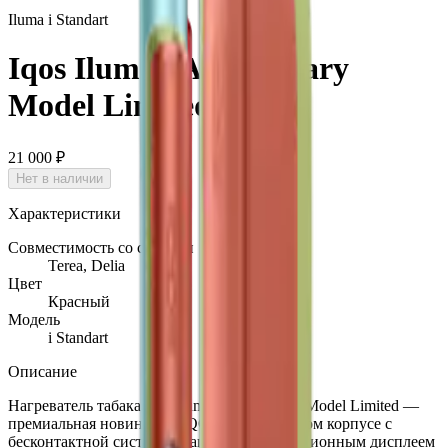
Iluma i Standart
Iqos Iluma i Anniversary
Model Limited
21 000 ₽
Нет в наличии
Характеристики
Совместимость со стиками
Terea, Delia
Цвет
Красный
Модель
i Standart
Описание
Нагреватель табака Iqos Iluma i Anniversary Model Limited —
премиальная новинка от IQOS в пластиковом корпусе с
бесконтактной системой нагрева и инновационным дисплеем