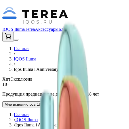
TEREA
IQOS.RU
IQOS Iluma
Terea
Аксессуары
Блог
Главная
/
IQOS Iluma
/
Iqos Iluma i Anniversary Model Limited
Хит
Эксклюзив
18+
Продукция предназначена для лиц старше 18 лет
Мне исполнилось 18 лет
Главная
›
IQOS Iluma
›
Iqos Iluma i Anniversary Model Limited