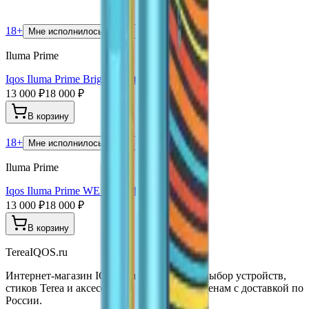
18+
Мне исполнилось 18 лет
Iluma Prime
Iqos Iluma Prime Bright Limited Edition
13 000 ₽
18 000 ₽
В корзину
18+
Мне исполнилось 18 лет
Iluma Prime
Iqos Iluma Prime WE Limited Edition
13 000 ₽
18 000 ₽
В корзину
TereaIQOS.ru
Интернет-магазин IQOS Iluma. Широкий выбор устройств,
стиков Terea и аксессуаров по выгодным ценам с доставкой по
России.