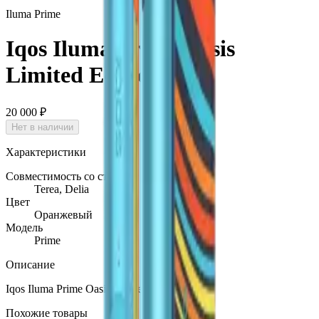
Iluma Prime
Iqos Iluma Prime Oasis
Limited Edition
20 000 ₽
Нет в наличии
Характеристики
Совместимость со стиками
Terea, Delia
Цвет
Оранжевый
Модель
Prime
Описание
Iqos Iluma Prime Oasis Limited Edition
Похожие товары