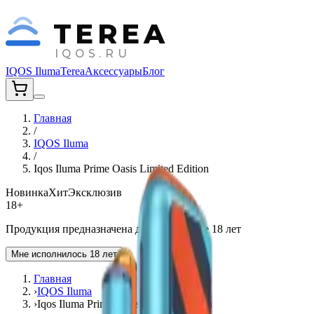
TEREA
IQOS.RU
IQOS Iluma
Terea
Аксессуары
Блог
Главная
/
IQOS Iluma
/
Iqos Iluma Prime Oasis Limited Edition
Новинка
Хит
Эксклюзив
18+
Продукция предназначена для лиц старше 18 лет
Мне исполнилось 18 лет
Главная
›
IQOS Iluma
›
Iqos Iluma Prime Oasis Limited Edition