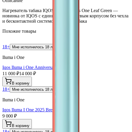
Описание
Нагреватель табака IQOS Iluma i Series One Leaf Green —
новинка от IQOS с единым алюминиевым корпусом без чехла
и бесконтактной системой нагрева табака
Похожие товары
18+
Мне исполнилось 18 лет
Iluma i One
Iqos Iluma i One Anniversary Model
11 000 ₽
14 000 ₽
В корзину
18+
Мне исполнилось 18 лет
Iluma i One
Iqos Iluma I One 2025 Breeze Blue
9 000 ₽
В корзину
18+
Мне исполнилось 18 лет