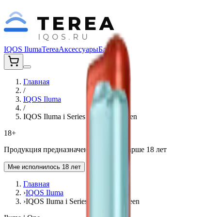
TEREA
IQOS.RU
IQOS Iluma
Terea
Аксессуары
Блог
Главная
/
IQOS Iluma
/
IQOS Iluma i Series One Leaf Green
18+
Продукция предназначена для лиц старше 18 лет
Мне исполнилось 18 лет
Главная
›
IQOS Iluma
›
IQOS Iluma i Series One Leaf Green