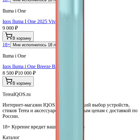
Iluma i One
Iqos Iluma I One 2025 Vivid Terracotta
9 000 ₽
В корзину
18+
Мне исполнилось 18 лет
Iluma i One
Iqos Iluma i One Breeze Blue
8 500 ₽
10 000 ₽
В корзину
TereaIQOS.ru
Интернет-магазин IQOS Iluma. Широкий выбор устройств,
стиков Terea и аксессуаров по выгодным ценам с доставкой по
России.
18+ Курение вредит вашему здоровью
Каталог