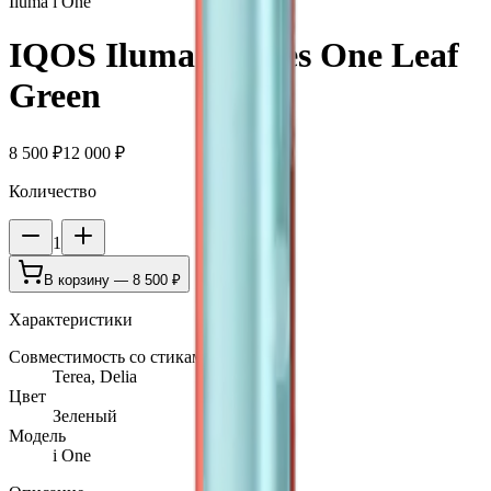
Iluma i One
IQOS Iluma i Series One Leaf
Green
8 500 ₽
12 000 ₽
Количество
1
В корзину —
8 500 ₽
Характеристики
Совместимость со стиками
Terea, Delia
Цвет
Зеленый
Модель
i One