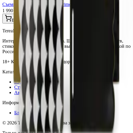
Съемная крышка для ILuma Prime (Wrap warm yellow)
1 990 ₽
В корзину
TereaIQOS.ru
Интернет-магазин IQOS Iluma. Широкий выбор устройств,
стиков Terea и аксессуаров по выгодным ценам с доставкой по
России.
18+ Курение вредит вашему здоровью
Каталог
IQOS Iluma
Стики Terea
Аксессуары
Информация
Блог
©
2026
TereaIQOS.ru. Все права защищены.
Только для лиц старше 18 лет