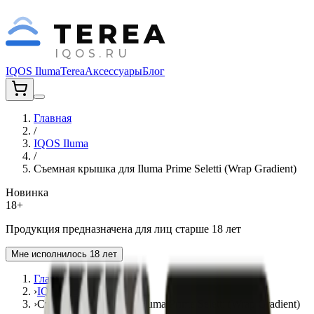
TEREA
IQOS.RU
IQOS Iluma
Terea
Аксессуары
Блог
Главная
/
IQOS Iluma
/
Съемная крышка для Iluma Prime Seletti (Wrap Gradient)
Новинка
18+
Продукция предназначена для лиц старше 18 лет
Мне исполнилось 18 лет
Главная
›
IQOS Iluma
›
Съемная крышка для Iluma Prime Seletti (Wrap Gradient)