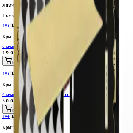
Лимитированная коллекция.
Похожие товары
18+
Мне исполнилось 18 лет
Крышки Iluma Prime
Съемная крышка для ILuma Prime (Бордовая)
1 990 ₽
В корзину
18+
Мне исполнилось 18 лет
Крышки Iluma Prime
Съемная крышка для Iluma Prime Seletti (Wrap Pattern)
5 000 ₽
В корзину
18+
Мне исполнилось 18 лет
Крышки Iluma Prime