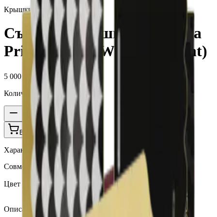
Крышки Iluma Prime
Съемная крышка для Iluma
Prime Seletti (Wrap Gradient)
5 000 ₽
Количество
1
В корзину —
5 000 ₽
Характеристики
Совместимость со стиками
Terea, Delia
Цвет
Желтый
Описание