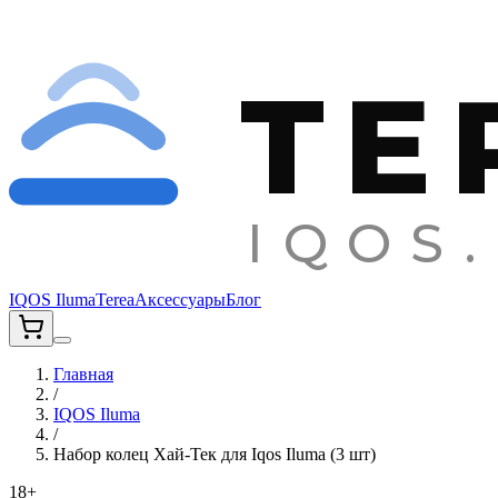
TE
IQOS.
IQOS Iluma
Terea
Аксессуары
Блог
Главная
/
IQOS Iluma
/
Набор колец Хай-Тек для Iqos Iluma (3 шт)
18+