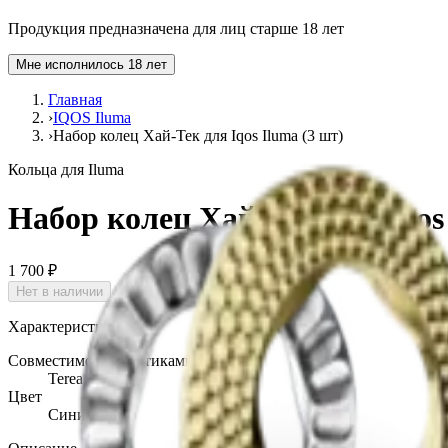
Продукция предназначена для лиц старше 18 лет
Мне исполнилось 18 лет
Главная
›
IQOS Iluma
›
Набор колец Хай-Тек для Iqos Iluma (3 шт)
Кольца для Iluma
Набор колец Хай-Тек для Iqos
1 700 ₽
Нет в наличии
Характеристики
Совместимость со стиками
Terea, Delia
Цвет
Синий