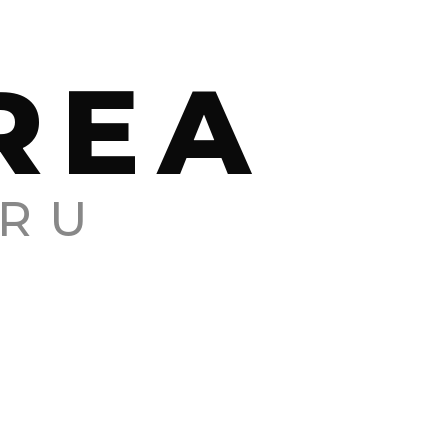
REA
RU