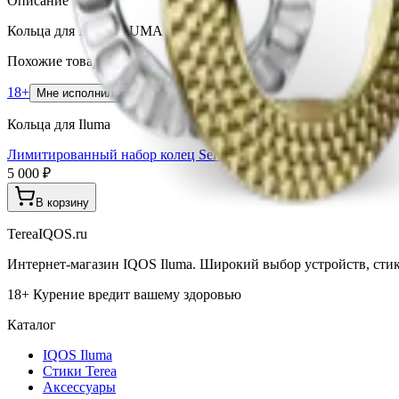
Описание
Кольца для IQOS ILUMA Хай-Тек.
Похожие товары
18+
Мне исполнилось 18 лет
Кольца для Iluma
Лимитированный набор колец Seletti
5 000 ₽
В корзину
TereaIQOS.ru
Интернет-магазин IQOS Iluma. Широкий выбор устройств, стико
18+ Курение вредит вашему здоровью
Каталог
IQOS Iluma
Стики Terea
Аксессуары