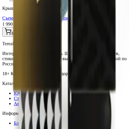
Крышки Iluma Prime
Съемная крышка для ILuma Prime (Wrap warm yellow)
1 990 ₽
В корзину
TereaIQOS.ru
Интернет-магазин IQOS Iluma. Широкий выбор устройств,
стиков Terea и аксессуаров по выгодным ценам с доставкой по
России.
18+ Курение вредит вашему здоровью
Каталог
IQOS Iluma
Стики Terea
Аксессуары
Информация
Блог