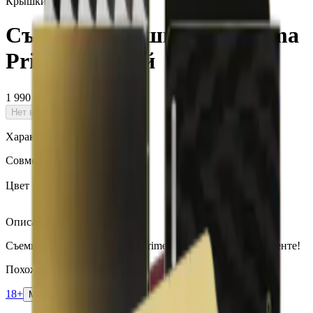
Крышки Iluma Prime
Съемная крышка для ILuma
Prime, голубой
1 990 ₽
Нет в наличии
Характеристики
Совместимость со стиками
Terea, Delia
Цвет
Серый
Описание
Съемная крышка для ILuma Prime (голубой). В ассортименте!
Похожие товары
18+
Мне исполнилось 18 лет