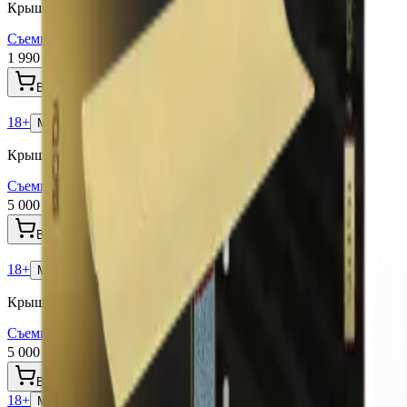
Крышки Iluma Prime
Съемная крышка для ILuma Prime (Бордовая)
1 990 ₽
В корзину
18+
Мне исполнилось 18 лет
Крышки Iluma Prime
Съемная крышка для Iluma Prime Seletti (Wrap Pattern)
5 000 ₽
В корзину
18+
Мне исполнилось 18 лет
Крышки Iluma Prime
Съемная крышка для Iluma Prime Seletti (Wrap Gradient)
5 000 ₽
В корзину
18+
Мне исполнилось 18 лет