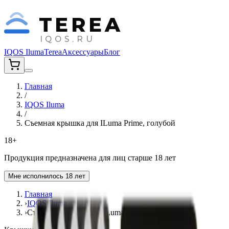
TEREA
IQOS.RU
IQOS Iluma
Terea
Аксессуары
Блог
Главная
/
IQOS Iluma
/
Съемная крышка для ILuma Prime, голубой
18+
Продукция предназначена для лиц старше 18 лет
Мне исполнилось 18 лет
Главная
›
IQOS Iluma
›
Съемная крышка для ILuma Prime, голубой