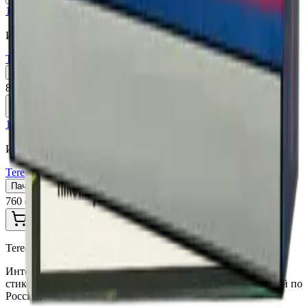
18+
Мне исполнилось 18 лет
Индонезия (ID)
Terea Apricity ID
Пачка
Блок×10
810 ₽
В корзину
18+
Мне исполнилось 18 лет
Индонезия (ID)
Terea Blue ID
Пачка
Блок×10
760 ₽
В корзину
TereaIQOS.ru
Интернет-магазин IQOS Iluma. Широкий выбор устройств,
стиков Terea и аксессуаров по выгодным ценам с доставкой по
России.