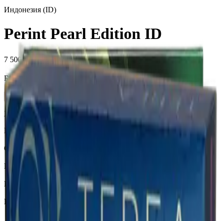
Индонезия (ID)
Perint Pearl Edition ID
7 500 ₽
Блок (10 пачек):
760 ₽
Нет в наличии
Характеристики
Бренд
Terea
Страна
Индонезия
Крепость
Средний
Капсула
Есть
Вкусы
Табачный вкус, Фруктовый вкус