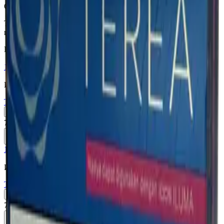
Описание
Табачные стики с нотками гвоздики и капсулой со вкусом
груши.
Похожие товары
18+
Мне исполнилось 18 лет
Индонезия (ID)
Terea Green ID
Пачка
Блок×10
760 ₽
В корзину
18+
Мне исполнилось 18 лет
Индонезия (ID)
Terea Black Green ID
Пачка
Блок×10
760 ₽
В корзину