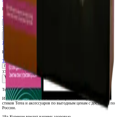
Казахстан (KZ)
Terea Purple Wave KZ
Пачка
Блок×10
370 ₽
В корзину
18+
Мне исполнилось 18 лет
Казахстан (KZ)
Terea Amber KZ
Пачка
Блок×10
370 ₽
В корзину
TereaIQOS.ru
Интернет-магазин IQOS Iluma. Широкий выбор устройств,
стиков Terea и аксессуаров по выгодным ценам с доставкой по
России.
18+ Курение вредит вашему здоровью