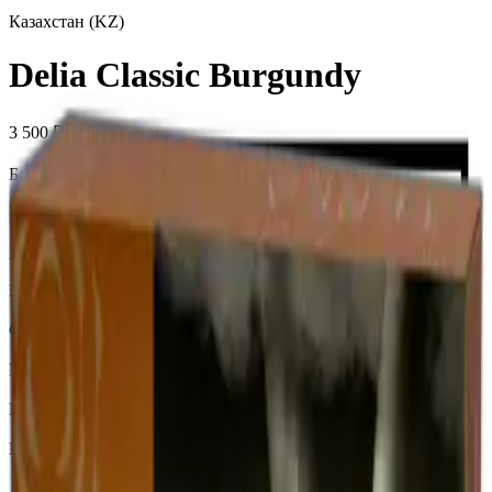
Казахстан (KZ)
Delia Classic Burgundy
3 500 ₽
Блок (10 пачек):
360 ₽
Нет в наличии
Характеристики
Бренд
Delia
Страна
Казахстан
Крепость
Средний
Капсула
Нет
Вкусы
Табачный вкус, Фруктовый вкус