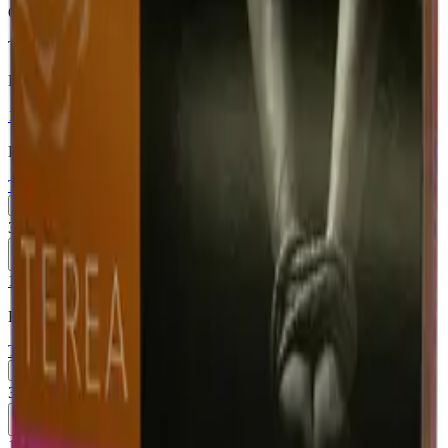
Описание
Табак с нотками ягод
Похожие товары
18+
Мне исполнилось 18 лет
Казахстан (KZ)
Terea Silver KZ
Пачка
Блок×10
370 ₽
В корзину
18+
Мне исполнилось 18 лет
Казахстан (KZ)
Terea Zing Wave KZ
Пачка
Блок×10
370 ₽
В корзину
18+
Мне исполнилось 18 лет