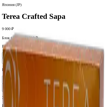
Япония (JP)
Terea Crafted Sapa
9 000 ₽
Блок (10 пачек):
910 ₽
Вариант
Пачка
910 ₽
Блок × 10
9 000 ₽
Количество
1
В корзину —
910 ₽
Характеристики
Бренд