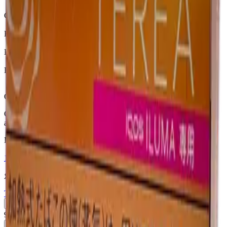
Terea
Страна
Япония
Крепость
Средний
Капсула
Нет
Вкусы
Табачный вкус, Экзотические
Описание
Сочетание мягкого, ароматного табака с нотами звездчатого
аниса.
Похожие товары
18+
Мне исполнилось 18 лет
Япония (JP)
Terea Fusion Menthol JP
Пачка
Блок×10
910 ₽