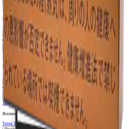
В корзину
18+
Мне исполнилось 18 лет
Япония (JP)
Terea Black Yellow Menthol JP
Пачка
Блок×10
910 ₽
В корзину
18+
Мне исполнилось 18 лет
Япония (JP)
Terea Black Purple Menthol JP
Пачка
Блок×10
910 ₽
В корзину
18+
Мне исполнилось 18 лет
Япония (JP)
Terea Tropical Menthol JP