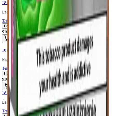
18+
Мне исполнилось 18 лет
Европа (EU)
Terea Purple Wave (Европа для Сев.Кипра)
Пачка
Блок×10
910 ₽
В корзину
18+
Мне исполнилось 18 лет
Европа (EU)
Terea Amber Польша
Пачка
Блок×10
910 ₽
В корзину
18+
Мне исполнилось 18 лет
Европа (EU)
Terea Abora Pearl (Европа для Сев.Кипра)