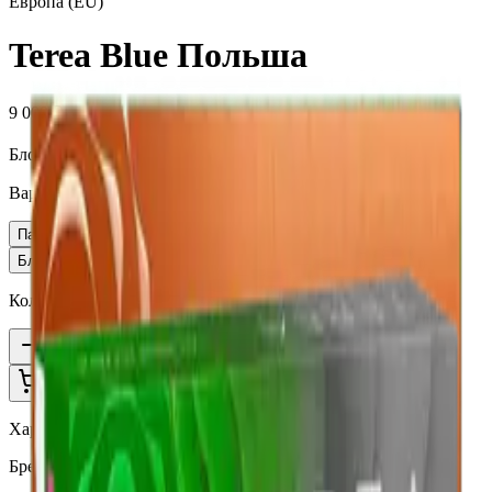
Европа (EU)
Terea Blue Польша
9 000 ₽
Блок (10 пачек):
910 ₽
Вариант
Пачка
910 ₽
Блок × 10
9 000 ₽
Количество
1
В корзину —
910 ₽
Характеристики
Бренд
Terea