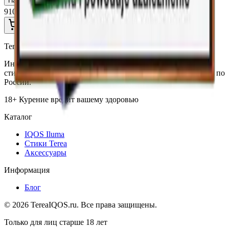
Пачка
Блок×10
910 ₽
В корзину
TereaIQOS.ru
Интернет-магазин IQOS Iluma. Широкий выбор устройств,
стиков Terea и аксессуаров по выгодным ценам с доставкой по
России.
18+ Курение вредит вашему здоровью
Каталог
IQOS Iluma
Стики Terea
Аксессуары
Информация
Блог
©
2026
TereaIQOS.ru. Все права защищены.
Только для лиц старше 18 лет