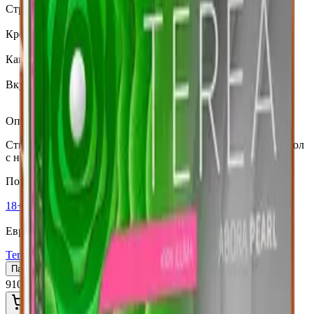
Страна
Польша
Крепость
Средний
Капсула
Нет
Вкусы
Ментол
Описание
Стики TEREA Blue для IQOS ILUMA — освежающий ментол
с нотами мяты — Польша.
Похожие товары
18+
Мне исполнилось 18 лет
Европа (EU)
Terea Green Польша
Пачка
Блок×10
910 ₽
В корзину