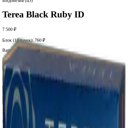
Индонезия (ID)
Terea Black Ruby ID
7 500 ₽
Блок (10 пачек):
760 ₽
Вариант
Пачка
760 ₽
Блок × 10
7 500 ₽
Количество
1
В корзину —
760 ₽
Характеристики
Бренд
Terea