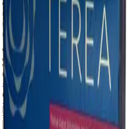
Страна
Индонезия
Крепость
Средний
Капсула
Нет
Вкусы
Фруктовый вкус, Ментол
Описание
Смесь красных ягод с ментолом в дополнении со сладким
фильтром.
Похожие товары
18+
Мне исполнилось 18 лет
Индонезия (ID)
Terea Green ID
Пачка
Блок×10
760 ₽
В корзину