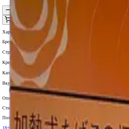
1
В корзину —
910 ₽
Характеристики
Бренд
Terea
Страна
Япония
Крепость
Крепкий
Капсула
Нет
Вкусы
Ментол
Описание
Стики TEREA Black Menthol для IQOS ILUMA — насыщенный т
Похожие товары
18+
Мне исполнилось 18 лет