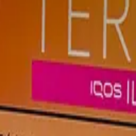
абак с глубоким ментолом — Япония.