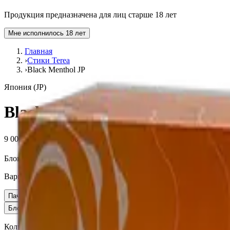
Продукция предназначена для лиц старше 18 лет
Мне исполнилось 18 лет
Главная
›
Стики Terea
›
Black Menthol JP
Япония (JP)
Black Menthol JP
9 000 ₽
Блок (10 пачек):
910 ₽
Вариант
Пачка
910 ₽
Блок × 10
9 000 ₽
Количество