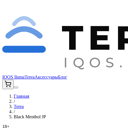
TE
IQOS.
IQOS Iluma
Terea
Аксессуары
Блог
Главная
/
Terea
/
Black Menthol JP
18+