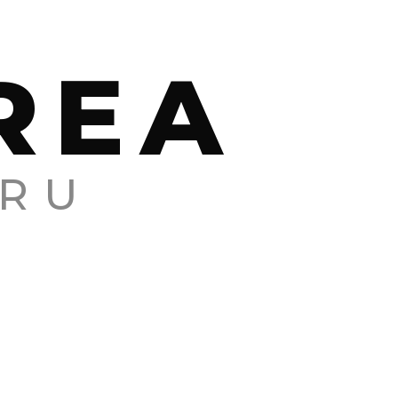
REA
RU