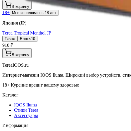
В корзину
18+
Мне исполнилось 18 лет
Япония (JP)
Terea Tropical Menthol JP
Пачка
Блок×10
910 ₽
В корзину
TereaIQOS.ru
Интернет-магазин IQOS Iluma. Широкий выбор устройств, стико
18+ Курение вредит вашему здоровью
Каталог
IQOS Iluma
Стики Terea
Аксессуары
Информация