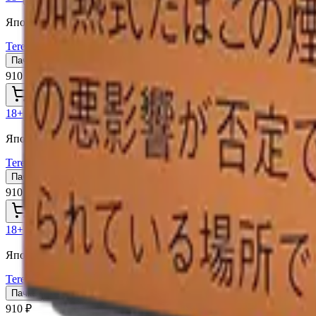
Япония (JP)
Terea Fusion Menthol JP
Пачка
Блок×10
910 ₽
В корзину
18+
Мне исполнилось 18 лет
Япония (JP)
Terea Black Yellow Menthol JP
Пачка
Блок×10
910 ₽
В корзину
18+
Мне исполнилось 18 лет
Япония (JP)
Terea Black Purple Menthol JP
Пачка
Блок×10
910 ₽