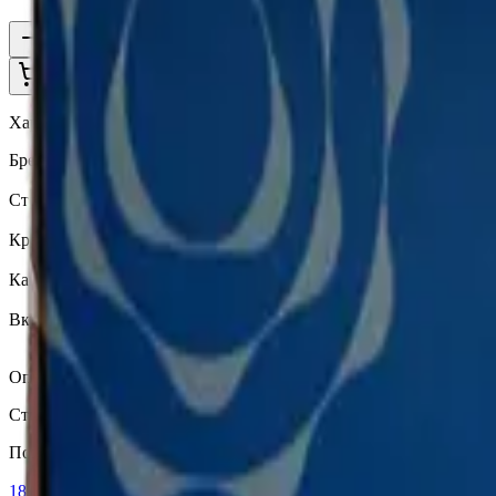
1
В корзину —
810 ₽
Характеристики
Бренд
Terea
Страна
Индонезия
Крепость
Крепкий
Капсула
Нет
Вкусы
Табачный вкус
Описание
Стики TEREA Bronze для IQOS ILUMA — насыщенный табачны
Похожие товары
18+
Мне исполнилось 18 лет