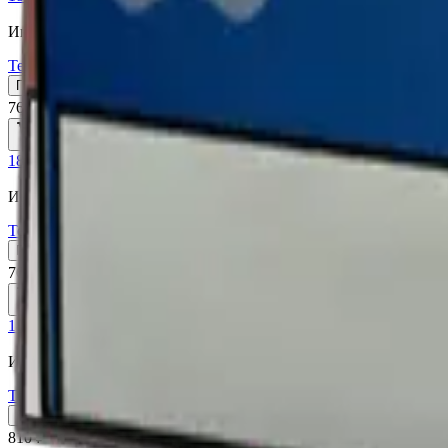
Индонезия (ID)
Terea Green ID
Пачка
Блок×10
760 ₽
В корзину
18+
Мне исполнилось 18 лет
Индонезия (ID)
Terea Black Green ID
Пачка
Блок×10
760 ₽
В корзину
18+
Мне исполнилось 18 лет
Индонезия (ID)
Terea Apricity ID
Пачка
Блок×10
810 ₽