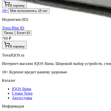
В корзину
18+
Мне исполнилось 18 лет
Индонезия (ID)
Terea Blue ID
Пачка
Блок×10
760 ₽
В корзину
TereaIQOS.ru
Интернет-магазин IQOS Iluma. Широкий выбор устройств, стико
18+ Курение вредит вашему здоровью
Каталог
IQOS Iluma
Стики Terea
Аксессуары
Информация