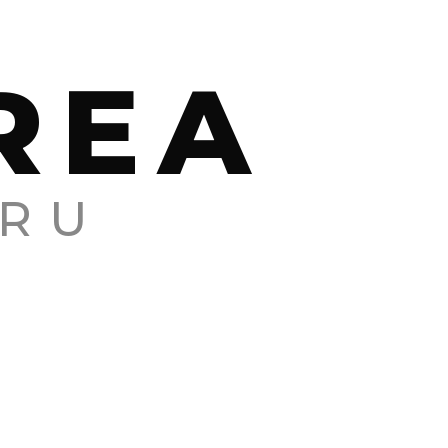
REA
RU