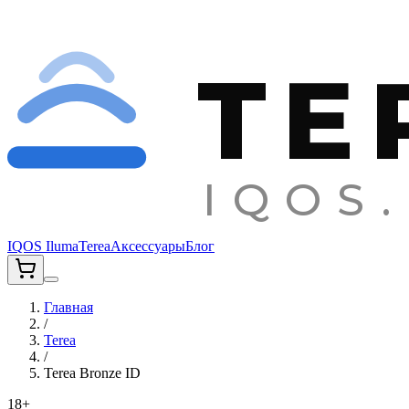
TE
IQOS.
IQOS Iluma
Terea
Аксессуары
Блог
Главная
/
Terea
/
Terea Bronze ID
18+