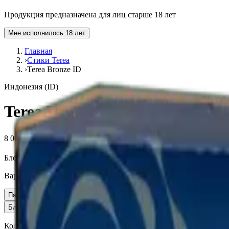
Продукция предназначена для лиц старше 18 лет
Мне исполнилось 18 лет
Главная
›
Стики Terea
›
Terea Bronze ID
Индонезия (ID)
Terea Bronze ID
8 000 ₽
Блок (10 пачек):
810 ₽
Вариант
Пачка
810 ₽
Блок × 10
8 000 ₽
Количество