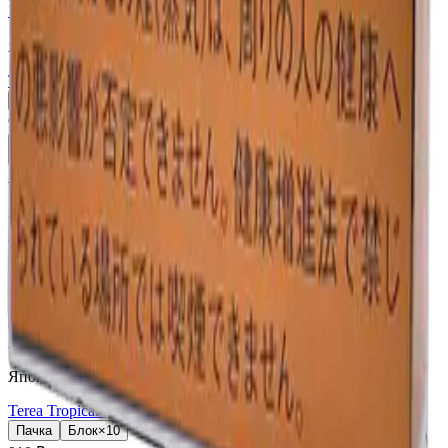
18+
Мне исполнилось 18 лет
Япония (JP)
Terea Black Yellow Menthol JP
Пачка
Блок×10
910 ₽
В корзину
18+
Мне исполнилось 18 лет
Япония (JP)
Terea Black Purple Menthol JP
Пачка
Блок×10
910 ₽
В корзину
18+
Мне исполнилось 18 лет
Япония (JP)
Terea Tropical Menthol JP
Пачка
Блок×10