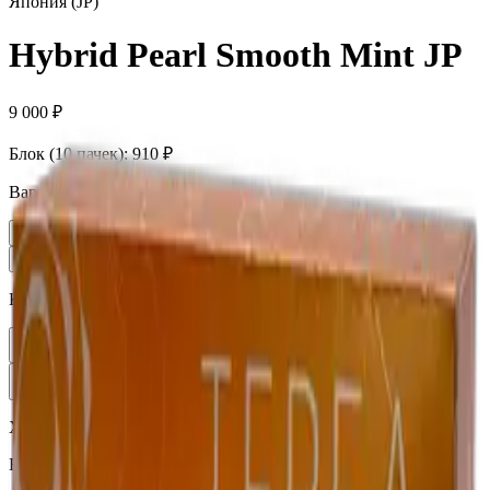
Япония (JP)
Hybrid Pearl Smooth Mint JP
9 000 ₽
Блок (10 пачек):
910 ₽
Вариант
Пачка
910 ₽
Блок × 10
9 000 ₽
Количество
1
В корзину —
910 ₽
Характеристики
Бренд
Terea