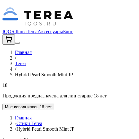
TEREA
IQOS.RU
IQOS Iluma
Terea
Аксессуары
Блог
Главная
/
Terea
/
Hybrid Pearl Smooth Mint JP
18+
Продукция предназначена для лиц старше 18 лет
Мне исполнилось 18 лет
Главная
›
Стики Terea
›
Hybrid Pearl Smooth Mint JP