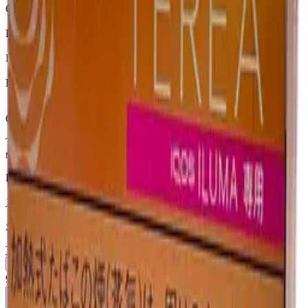
Страна
Япония
Крепость
Средний
Капсула
Нет
Вкусы
Табачный вкус, Ментол
Описание
Terea Hybrid Pearl Smooth Mint — стики для IQOS ILUMA с
мятью и табачными оттенками — Япония.
Похожие товары
18+
Мне исполнилось 18 лет
Япония (JP)
Terea Fusion Menthol JP
Пачка
Блок×10
910 ₽
В корзину