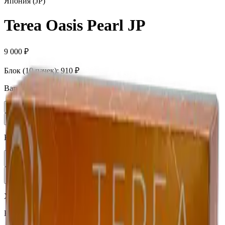
Япония (JP)
Terea Oasis Pearl JP
9 000 ₽
Блок (10 пачек):
910 ₽
Вариант
Пачка
910 ₽
Блок × 10
9 000 ₽
Количество
1
В корзину —
910 ₽
Характеристики
Бренд
Terea