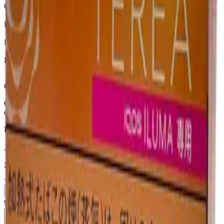
Страна
Япония
Крепость
Средний
Капсула
Нет
Вкусы
Ментол, Экзотические
Описание
Стики TEREA Oasis Pearl для IQOS ILUMA — маракуйя и
освежающий ментол — Япония.
Похожие товары
18+
Мне исполнилось 18 лет
Япония (JP)
Terea Fusion Menthol JP
Пачка
Блок×10
910 ₽
В корзину