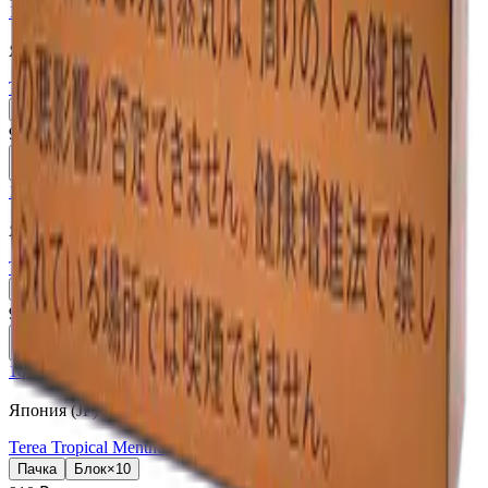
18+
Мне исполнилось 18 лет
Япония (JP)
Terea Black Yellow Menthol JP
Пачка
Блок×10
910 ₽
В корзину
18+
Мне исполнилось 18 лет
Япония (JP)
Terea Black Purple Menthol JP
Пачка
Блок×10
910 ₽
В корзину
18+
Мне исполнилось 18 лет
Япония (JP)
Terea Tropical Menthol JP
Пачка
Блок×10