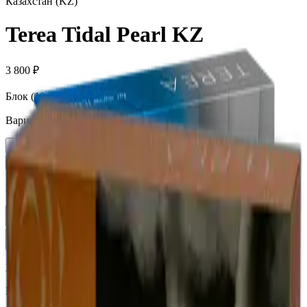
Казахстан (KZ)
Terea Tidal Pearl KZ
3 800 ₽
Блок (10 пачек):
390 ₽
Вариант
Пачка
390 ₽
Блок × 10
3 800 ₽
Количество
1
В корзину —
390 ₽
Характеристики
Бренд
Terea