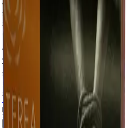
Страна
Казахстан
Крепость
Средний
Капсула
Есть
Вкусы
Табачный вкус, Ментол
Описание
Стики TEREA Briza Pearl для IQOS ILUMA — поджаренный
табак с капсулой ментола — Казахстан.
Похожие товары
18+
Мне исполнилось 18 лет
Казахстан (KZ)
Terea Silver KZ
Пачка
Блок×10
370 ₽
В корзину