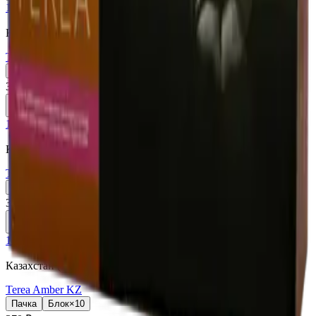
18+
Мне исполнилось 18 лет
Казахстан (KZ)
Terea Zing Wave KZ
Пачка
Блок×10
370 ₽
В корзину
18+
Мне исполнилось 18 лет
Казахстан (KZ)
Terea Purple Wave KZ
Пачка
Блок×10
370 ₽
В корзину
18+
Мне исполнилось 18 лет
Казахстан (KZ)
Terea Amber KZ
Пачка
Блок×10