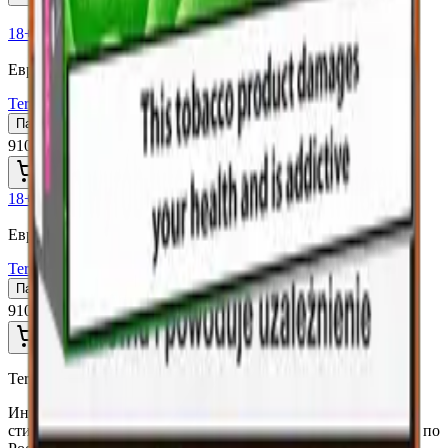
18+
Мне исполнилось 18 лет
Европа (EU)
Terea Amber Польша
Пачка
Блок×10
910 ₽
В корзину
18+
Мне исполнилось 18 лет
Европа (EU)
Terea Abora Pearl (Европа для Сев.Кипра)
Пачка
Блок×10
910 ₽
В корзину
TereaIQOS.ru
Интернет-магазин IQOS Iluma. Широкий выбор устройств,
стиков Terea и аксессуаров по выгодным ценам с доставкой по