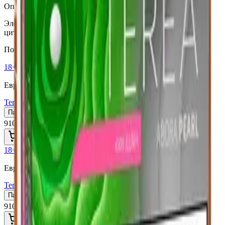
Описание
Элегантный табачный бленд с теплым ореховым вкусом и
цитрусовыми нотами. ЕС для Северного Кипра.
Похожие товары
18+
Мне исполнилось 18 лет
Европа (EU)
Terea Green Польша
Пачка
Блок×10
910 ₽
В корзину
18+
Мне исполнилось 18 лет
Европа (EU)
Terea Purple Wave (Европа для Сев.Кипра)
Пачка
Блок×10
910 ₽
В корзину