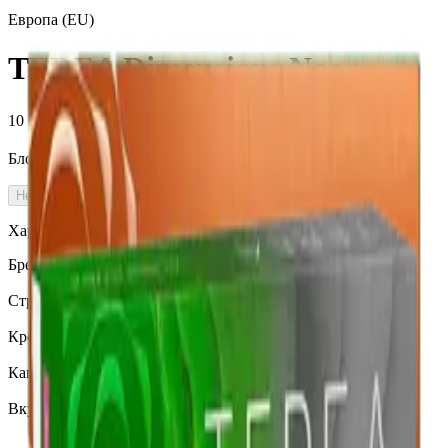
Европа (EU)
TEREA Dimensions Noor
10 000 ₽
Блок (10 пачек):
1 010 ₽
Нет в наличии
Характеристики
Бренд
Terea
Страна
Европа
Крепость
Средний
Капсула
Нет
Вкусы
Табачный вкус, Фруктовый вкус, Экзотические