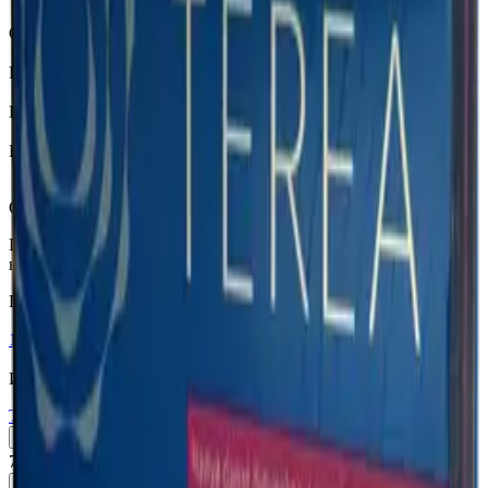
Terea
Страна
Индонезия
Крепость
Средний
Капсула
Есть
Вкусы
Фруктовый вкус, Экзотические
Описание
Глубокий охлаждающий ментол с нотами малины при
нажатии капсулы. Стики имеют сладкий фильтр!
Похожие товары
18+
Мне исполнилось 18 лет
Индонезия (ID)
Terea Green ID
Пачка
Блок×10
760 ₽