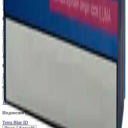
В корзину
18+
Мне исполнилось 18 лет
Индонезия (ID)
Terea Black Green ID
Пачка
Блок×10
760 ₽
В корзину
18+
Мне исполнилось 18 лет
Индонезия (ID)
Terea Apricity ID
Пачка
Блок×10
810 ₽
В корзину
18+
Мне исполнилось 18 лет
Индонезия (ID)
Terea Blue ID