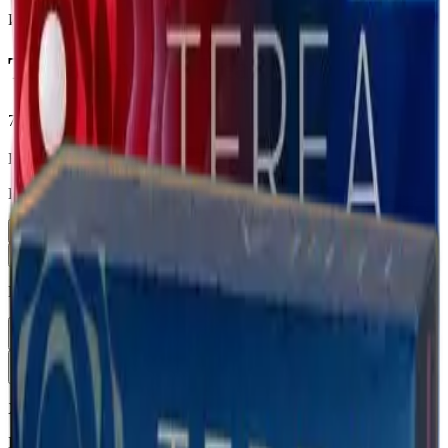
Индонезия (ID)
Terea Riviera Pearl ID
7 500 ₽
Блок (10 пачек):
760 ₽
Вариант
Пачка
760 ₽
Блок × 10
7 500 ₽
Количество
1
В корзину —
760 ₽
Характеристики
Бренд