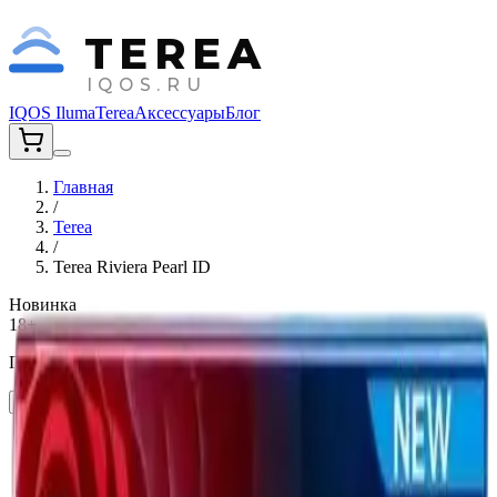
TEREA
IQOS.RU
IQOS Iluma
Terea
Аксессуары
Блог
Главная
/
Terea
/
Terea Riviera Pearl ID
Новинка
18+
Продукция предназначена для лиц старше 18 лет
Мне исполнилось 18 лет
Главная
›
Стики Terea
›
Terea Riviera Pearl ID