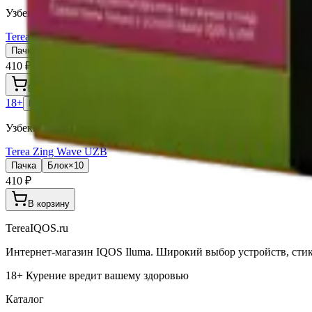
Узбекистан (Юж. Корея)
Terea Yellow UZB
Пачка
Блок×10
410 ₽
В корзину
18+
Мне исполнилось 18 лет
Узбекистан (Юж. Корея)
Terea Zing Wave UZB
Пачка
Блок×10
410 ₽
В корзину
TereaIQOS.ru
Интернет-магазин IQOS Iluma. Широкий выбор устройств, стико
18+ Курение вредит вашему здоровью
Каталог