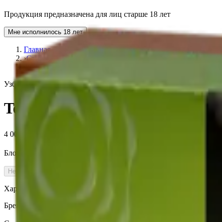
Продукция предназначена для лиц старше 18 лет
Мне исполнилось 18 лет
Главная
›
Стики Terea
›
Terea Amber UZB
Узбекистан (Юж. Корея)
Terea Amber UZB
4 000 ₽
Блок (10 пачек):
410 ₽
Нет в наличии
Характеристики
Бренд
Terea