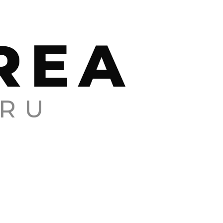
REA
RU