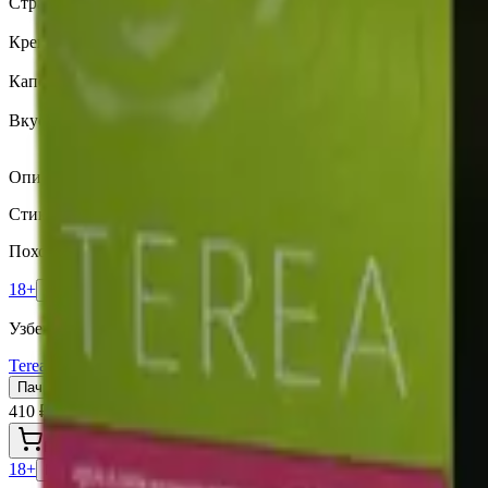
Страна
Узбекистан (Юж. Корея)
Крепость
Крепкий
Капсула
Нет
Вкусы
Табачный вкус
Описание
Стики Terea Amber (Узбекистан) со вкусом табака с древесно-
Похожие товары
18+
Мне исполнилось 18 лет
Узбекистан (Юж. Корея)
Terea Summer Wave UZB
Пачка
Блок×10
410 ₽
В корзину
18+
Мне исполнилось 18 лет