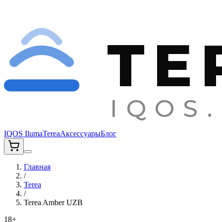
TE
IQOS.
IQOS Iluma
Terea
Аксессуары
Блог
Главная
/
Terea
/
Terea Amber UZB
18+